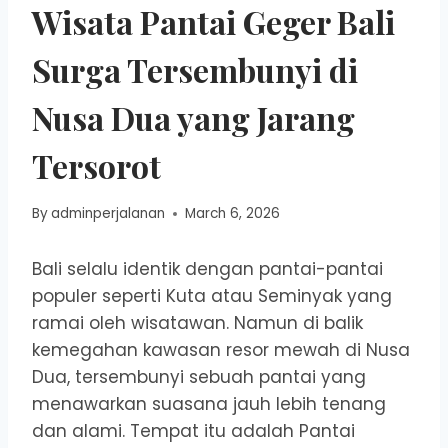
Wisata Pantai Geger Bali
Surga Tersembunyi di
Nusa Dua yang Jarang
Tersorot
By
adminperjalanan
March 6, 2026
Bali selalu identik dengan pantai-pantai
populer seperti Kuta atau Seminyak yang
ramai oleh wisatawan. Namun di balik
kemegahan kawasan resor mewah di Nusa
Dua, tersembunyi sebuah pantai yang
menawarkan suasana jauh lebih tenang
dan alami. Tempat itu adalah Pantai