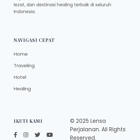
lezat, dan destinasi healing terbaik di seluruh
Indonesia.
NAVIGASI CEPAT
Home
Traveling
Hotel
Healing
© 2025 Lensa
IKUTI KAMI
Perjalanan. All Rights
Reserved.