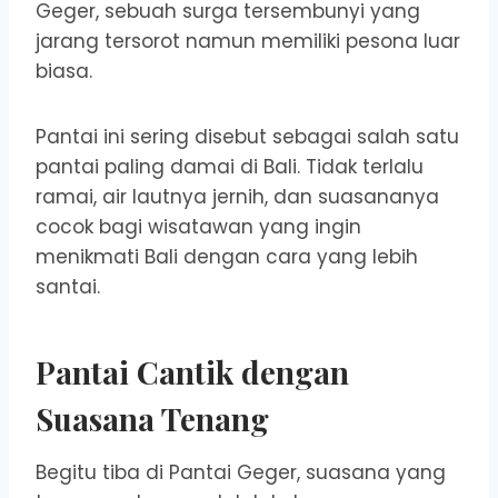
Geger, sebuah surga tersembunyi yang
jarang tersorot namun memiliki pesona luar
biasa.
Pantai ini sering disebut sebagai salah satu
pantai paling damai di Bali. Tidak terlalu
ramai, air lautnya jernih, dan suasananya
cocok bagi wisatawan yang ingin
menikmati Bali dengan cara yang lebih
santai.
Pantai Cantik dengan
Suasana Tenang
Begitu tiba di Pantai Geger, suasana yang