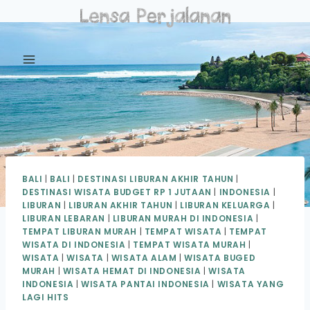
Skip
to
content
BALI
|
BALI
|
DESTINASI LIBURAN AKHIR TAHUN
|
DESTINASI WISATA BUDGET RP 1 JUTAAN
|
INDONESIA
|
LIBURAN
|
LIBURAN AKHIR TAHUN
|
LIBURAN KELUARGA
|
LIBURAN LEBARAN
|
LIBURAN MURAH DI INDONESIA
|
TEMPAT LIBURAN MURAH
|
TEMPAT WISATA
|
TEMPAT
WISATA DI INDONESIA
|
TEMPAT WISATA MURAH
|
WISATA
|
WISATA
|
WISATA ALAM
|
WISATA BUGED
MURAH
|
WISATA HEMAT DI INDONESIA
|
WISATA
INDONESIA
|
WISATA PANTAI INDONESIA
|
WISATA YANG
LAGI HITS