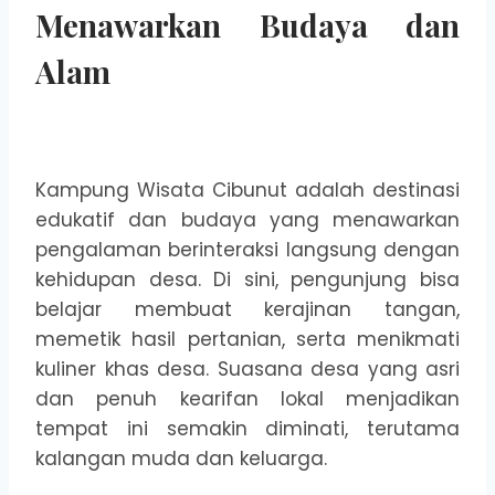
Menawarkan Budaya dan
Alam
Kampung Wisata Cibunut adalah destinasi
edukatif dan budaya yang menawarkan
pengalaman berinteraksi langsung dengan
kehidupan desa. Di sini, pengunjung bisa
belajar membuat kerajinan tangan,
memetik hasil pertanian, serta menikmati
kuliner khas desa. Suasana desa yang asri
dan penuh kearifan lokal menjadikan
tempat ini semakin diminati, terutama
kalangan muda dan keluarga.