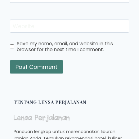
Website
Save my name, email, and website in this
browser for the next time I comment.
TENTANG LENSA PERJALANAN
Panduan lengkap untuk merencanakan liburan
impian Anda. Temukan rekomendasi hotel, kuliner