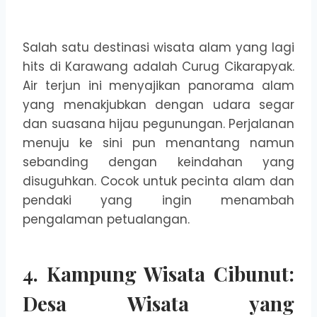
Salah satu destinasi wisata alam yang lagi
hits di Karawang adalah Curug Cikarapyak.
Air terjun ini menyajikan panorama alam
yang menakjubkan dengan udara segar
dan suasana hijau pegunungan. Perjalanan
menuju ke sini pun menantang namun
sebanding dengan keindahan yang
disuguhkan. Cocok untuk pecinta alam dan
pendaki yang ingin menambah
pengalaman petualangan.
4.
Kampung Wisata Cibunut:
Desa Wisata yang