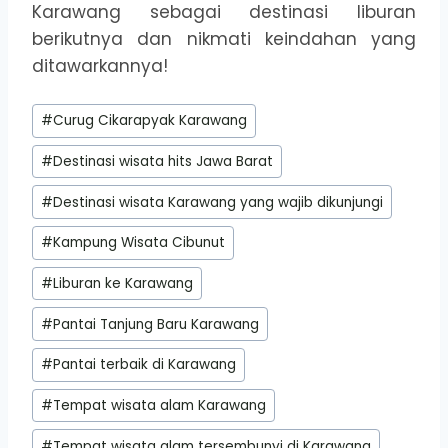
Karawang sebagai destinasi liburan
berikutnya dan nikmati keindahan yang
ditawarkannya!
Post
#
Curug Cikarapyak Karawang
Tags:
#
Destinasi wisata hits Jawa Barat
#
Destinasi wisata Karawang yang wajib dikunjungi
#
Kampung Wisata Cibunut
#
Liburan ke Karawang
#
Pantai Tanjung Baru Karawang
#
Pantai terbaik di Karawang
#
Tempat wisata alam Karawang
#
Tempat wisata alam tersembunyi di Karawang