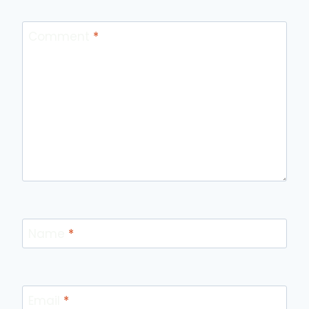
Comment
*
Name
*
Email
*