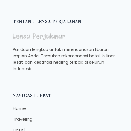
HIDDEN
GEM
LUAR
BIASA
TENTANG LENSA PERJALANAN
INDAH
DI
BLORA
YANG
Panduan lengkap untuk merencanakan liburan
MENJADI
impian Anda. Temukan rekomendasi hotel, kuliner
DESTINASI
lezat, dan destinasi healing terbaik di seluruh
IMPIAN
PARA
Indonesia.
TRAVELER
MUDA
NAVIGASI CEPAT
Home
Traveling
Hotel