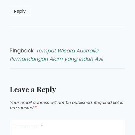
Reply
Pingback:
Tempat Wisata Australia
Pemandangan Alam yang Indah Asli
Leave a Reply
Your email address will not be published.
Required fields
are marked
*
Comment
*