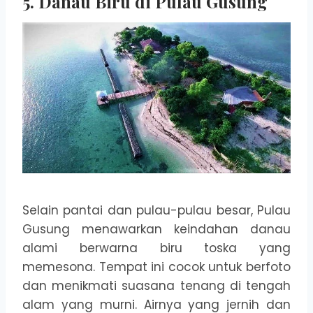
5. Danau Biru di Pulau Gusung
Selain pantai dan pulau-pulau besar, Pulau
Gusung menawarkan keindahan danau
alami berwarna biru toska yang
memesona. Tempat ini cocok untuk berfoto
dan menikmati suasana tenang di tengah
alam yang murni. Airnya yang jernih dan