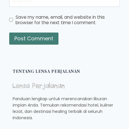
Website
Save my name, email, and website in this
browser for the next time I comment.
TENTANG LENSA PERJALANAN
Panduan lengkap untuk merencanakan liburan
impian Anda. Temukan rekomendasi hotel, kuliner
lezat, dan destinasi healing terbaik di seluruh
Indonesia.