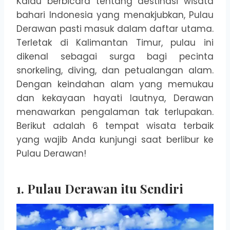
Kalau berbicara tentang destinasi wisata
bahari Indonesia yang menakjubkan, Pulau
Derawan pasti masuk dalam daftar utama.
Terletak di Kalimantan Timur, pulau ini
dikenal sebagai surga bagi pecinta
snorkeling, diving, dan petualangan alam.
Dengan keindahan alam yang memukau
dan kekayaan hayati lautnya, Derawan
menawarkan pengalaman tak terlupakan.
Berikut adalah 6 tempat wisata terbaik
yang wajib Anda kunjungi saat berlibur ke
Pulau Derawan!
1. Pulau Derawan itu Sendiri