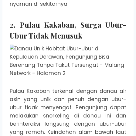
nyaman di sekitarnya.
2. Pulau Kakaban, Surga Ubur-
Ubur Tidak Menusuk
Pulau Kakaban terkenal dengan danau air
asin yang unik dan penuh dengan ubur-
ubur tidak menyengat. Pengunjung dapat
melakukan snorkeling di danau ini dan
berinteraksi langsung dengan ubur-ubur
yang ramah. Keindahan alam bawah laut