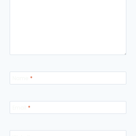
Name
*
Email
*