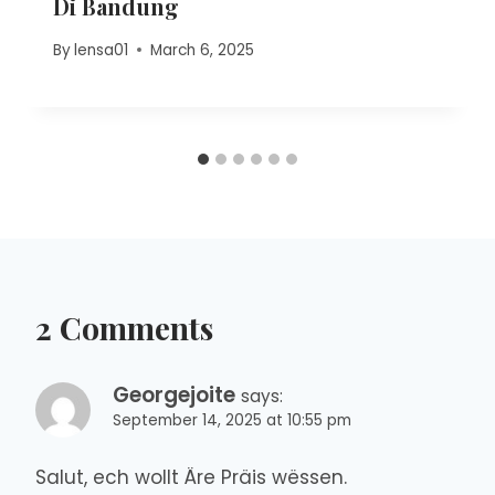
Di Bandung
By
lensa01
March 6, 2025
2 Comments
Georgejoite
says:
September 14, 2025 at 10:55 pm
Salut, ech wollt Äre Präis wëssen.