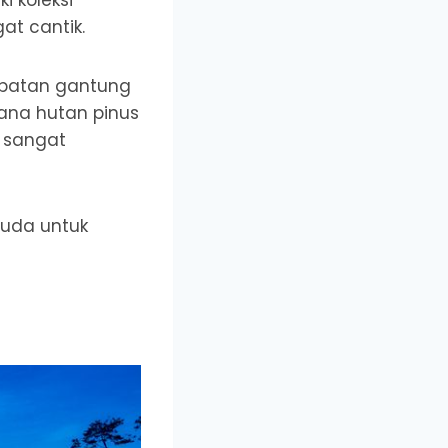
i koleksi
at cantik.
embatan gantung
ana hutan pinus
i sangat
muda untuk