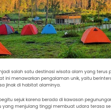
adi salah satu destinasi wisata alam yang terus 
t ini menawarkan pengalaman unik, yaitu berinter
a jinak di habitat alaminya.
 begitu sejuk karena berada di kawasan pegununga
u yang menjulang tinggi membuat udara terasa s