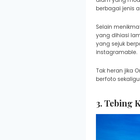
alam yang moder
berbagai jenis 
Selain menikmat
yang dihiasi la
yang sejuk berp
instagramable.
Tak heran jika 
berfoto sekalig
3. Tebing 