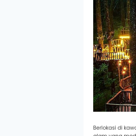
Berlokasi di ka