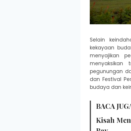
Selain keinda
kekayaan buda
menyajikan p
menyaksikan t
pegunungan da
dan Festival 
budaya dan kei
BACA JUGA
Kisah Men
Bay