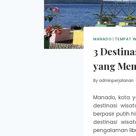
MANADO
|
TEMPAT W
3 Destina
yang Me
By
adminperjalanan
Manado, kota 
destinasi wis
berpasir putih 
destinasi wis
pengalaman libu