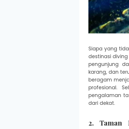
Siapa yang tid
destinasi divin
pengunjung dap
karang, dan ter
beragam menja
profesional. S
pengalaman tak
dari dekat.
2. Taman 