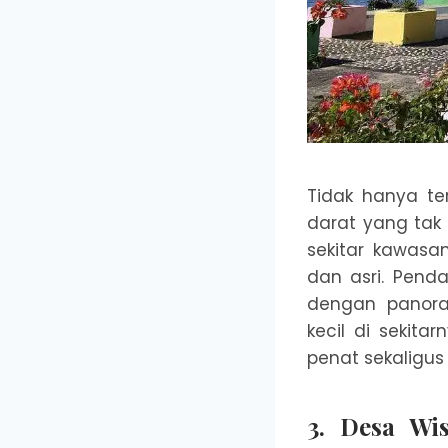
Tidak hanya te
darat yang tak
sekitar kawas
dan asri. Pen
dengan panora
kecil di sekita
penat sekaligus
3. Desa Wi