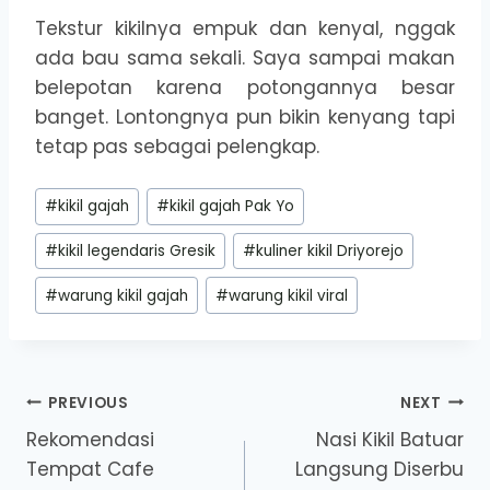
Tekstur kikilnya empuk dan kenyal, nggak
ada bau sama sekali. Saya sampai makan
belepotan karena potongannya besar
banget. Lontongnya pun bikin kenyang tapi
tetap pas sebagai pelengkap.
Post
#
kikil gajah
#
kikil gajah Pak Yo
Tags:
#
kikil legendaris Gresik
#
kuliner kikil Driyorejo
#
warung kikil gajah
#
warung kikil viral
Post
PREVIOUS
NEXT
Rekomendasi
Nasi Kikil Batuar
navigation
Tempat Cafe
Langsung Diserbu