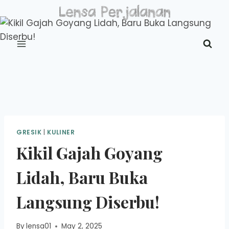
Skip
to
content
GRESIK
|
KULINER
Kikil Gajah Goyang
Lidah, Baru Buka
Langsung Diserbu!
By
lensa01
May 2, 2025