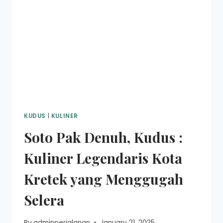
DICOBA
SAAT
BERKUNJUNG
KE
KUDUS
KUDUS
|
KULINER
Soto Pak Denuh, Kudus :
Kuliner Legendaris Kota
Kretek yang Menggugah
Selera
By
adminperjalanan
January 21, 2025