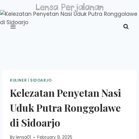
Skip
to
content
KULINER
|
SIDOARJO
Kelezatan Penyetan Nasi
Uduk Putra Ronggolawe
di Sidoarjo
By
lensa01
February 9, 2025