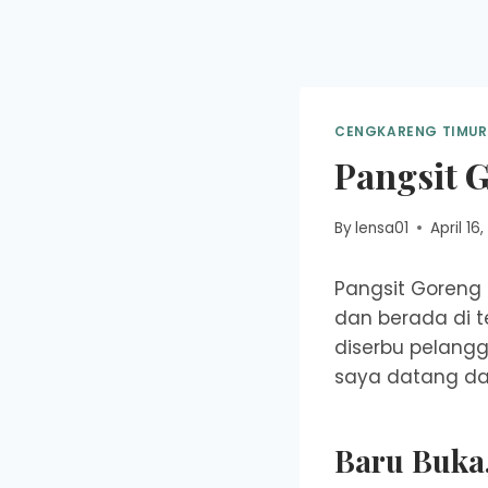
Skip
to
content
CENGKARENG TIMUR
Pangsit 
By
lensa01
April 16
Pangsit Goreng 
dan berada di t
diserbu pelangg
saya datang dan
Baru Buka