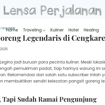
|
KULINER
Home
Traveling
Kuliner
Hotel
Healing
Goreng Legendaris di Cengkar
, 2025
Legino jadi buruan para pecinta kuliner. Meski loka
engah pemukiman padat, tiap harinya warung ini s
an. Rekomendasi dari salah satu subscriber inil
 membuktikan sendiri kelezatan pangsit goreng leg
, Tapi Sudah Ramai Pengunjung