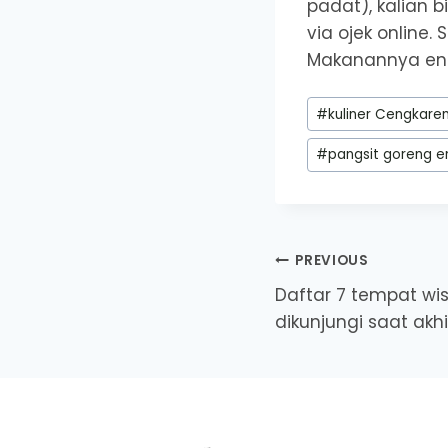
padat), kalian b
via ojek online. 
Makanannya ena
Post
#
kuliner Cengkare
Tags:
#
pangsit goreng e
Post
PREVIOUS
Daftar 7 tempat wis
navigation
dikunjungi saat akh