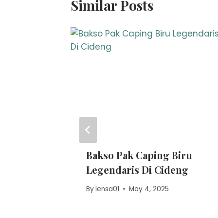
Similar Posts
ih
Bakso Pak Caping Biru
Jawa:
Legendaris Di Cideng
By
lensa01
May 4, 2025