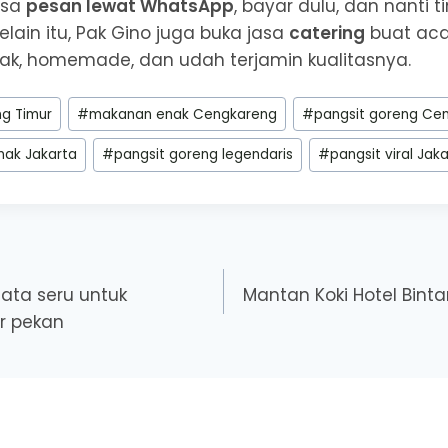
isa
pesan lewat WhatsApp
, bayar dulu, dan nanti t
Selain itu, Pak Gino juga buka jasa
catering
buat aca
k, homemade, dan udah terjamin kualitasnya.
ng Timur
#
makanan enak Cengkareng
#
pangsit goreng Ce
nak Jakarta
#
pangsit goreng legendaris
#
pangsit viral Jak
ata seru untuk
Mantan Koki Hotel Bint
ir pekan