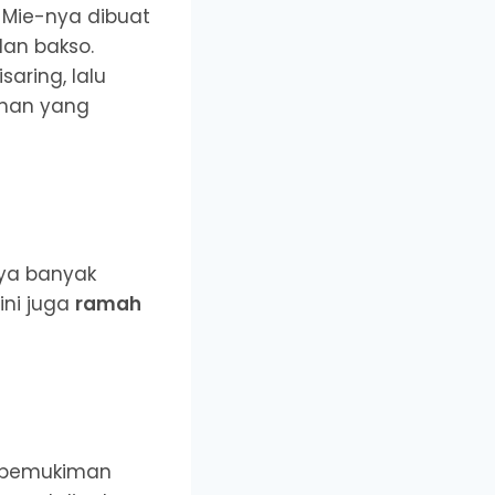
. Mie-nya dibuat
dan bakso.
disaring, lalu
ahan yang
nya banyak
 ini juga
ramah
di pemukiman