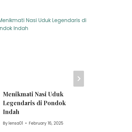
Menikmati Nasi Uduk
Kue Do
Legendaris di Pondok
Anwar: 
Indah
dari Ci
By
lensa01
February 16, 2025
By
lensa01