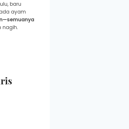
ulu, baru
 ada ayam
asin—semuanya
n nagih.
ris