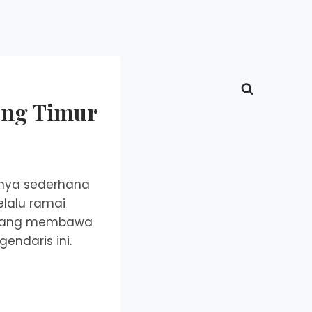
eng Timur
sinya sederhana
elalu ramai
ah yang membawa
endaris ini.