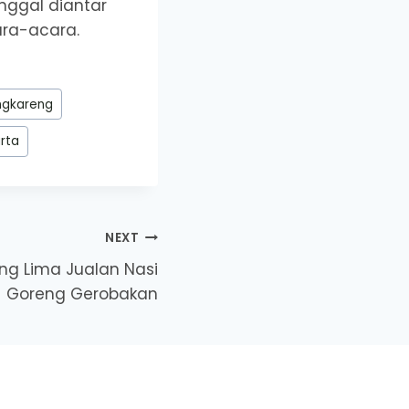
inggal diantar
ra-acara.
ngkareng
arta
NEXT
ang Lima Jualan Nasi
Goreng Gerobakan