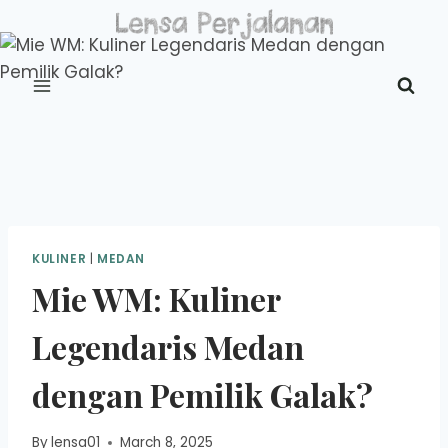
Skip
to
content
KULINER
|
MEDAN
Mie WM: Kuliner
Legendaris Medan
dengan Pemilik Galak?
By
lensa01
March 8, 2025