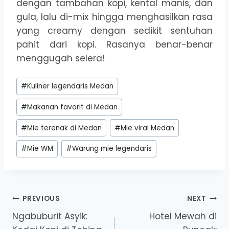
dengan tambahan kopi, kental manis, dan
gula, lalu di-mix hingga menghasilkan rasa
yang creamy dengan sedikit sentuhan
pahit dari kopi. Rasanya benar-benar
menggugah selera!
Post
#
Kuliner legendaris Medan
Tags:
#
Makanan favorit di Medan
#
Mie terenak di Medan
#
Mie viral Medan
#
Mie WM
#
Warung mie legendaris
Post
PREVIOUS
NEXT
Ngabuburit Asyik:
Hotel Mewah di
navigation