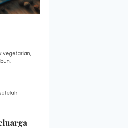
 vegetarian,
ebun.
setelah
eluarga