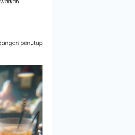
awarkan
idangan penutup