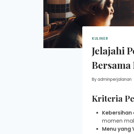
KULINER
Jelajahi 
Bersama 
By
adminperjalanan
Kriteria P
Kebersihan
momen maka
Menu yang V