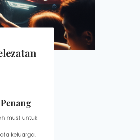
elezatan
i Penang
h must untuk
ota keluarga,