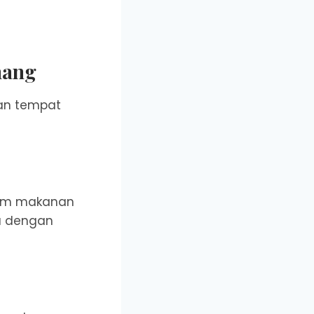
nang
an tempat
gam makanan
ga dengan