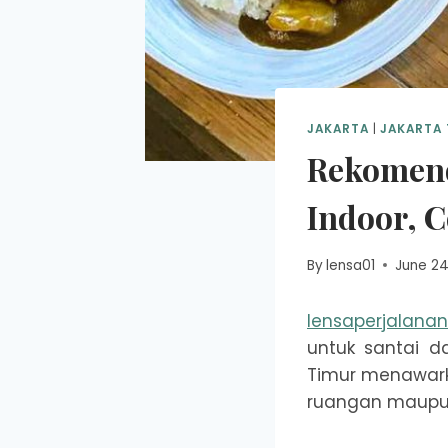
JAKARTA
|
JAKARTA 
Rekomend
Indoor, 
By
lensa01
June 24
lensaperjalana
untuk santai d
Timur menawark
ruangan maupun