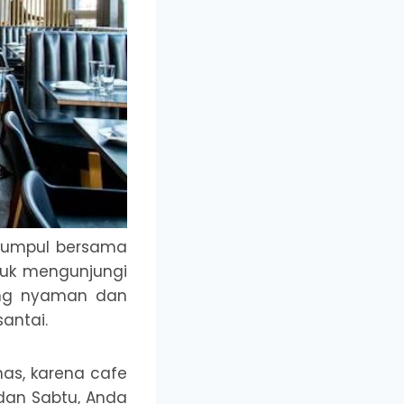
rkumpul bersama
tuk mengunjungi
ang nyaman dan
santai.
as, karena cafe
 dan Sabtu, Anda