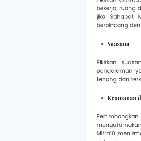
bekerja, ruang
jika Sahabat 
berbincang deng
Suasana
Pikirkan suas
pengalaman yan
tenang dan terk
Keamanan da
Pertimbangkan 
mengutamakan p
Mitra10 menikm