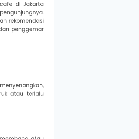
cafe di Jakarta
pengunjungnya.
lah rekomendasi
i dan penggemar
 menyenangkan,
uk atau terlalu
gin membaca atau