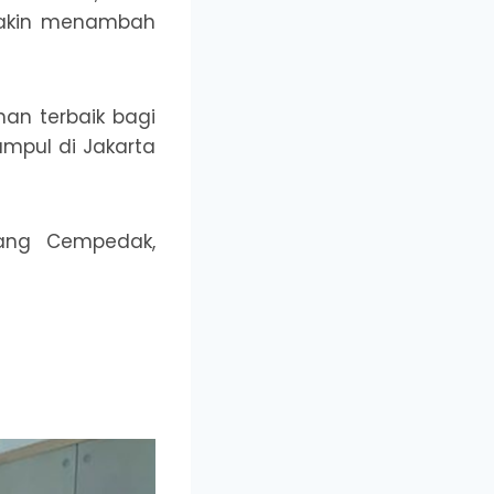
emakin menambah
han terbaik bagi
mpul di Jakarta
nang Cempedak,