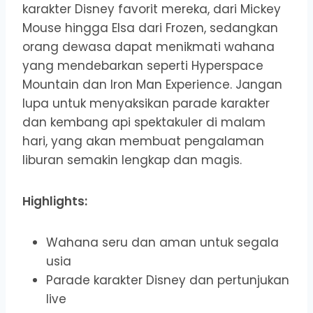
karakter Disney favorit mereka, dari Mickey
Mouse hingga Elsa dari Frozen, sedangkan
orang dewasa dapat menikmati wahana
yang mendebarkan seperti Hyperspace
Mountain dan Iron Man Experience. Jangan
lupa untuk menyaksikan parade karakter
dan kembang api spektakuler di malam
hari, yang akan membuat pengalaman
liburan semakin lengkap dan magis.
Highlights:
Wahana seru dan aman untuk segala
usia
Parade karakter Disney dan pertunjukan
live