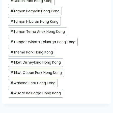
#
Ocean Park Hong Kong
#
Taman Bermain Hong Kong
#
Taman Hiburan Hong Kong
#
Taman Tema Anak Hong Kong
#
Tempat Wisata Keluarga Hong Kong
#
Theme Park Hong Kong
#
Tiket Disneyland Hong Kong
#
Tiket Ocean Park Hong Kong
#
Wahana Seru Hong Kong
#
Wisata Keluarga Hong Kong