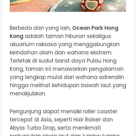
Berbeda dari yang lain,
Ocean Park Hong
Kong
adalah taman hiburan sekaligus
akuarium raksasa yang menggabungkan
keindahan alam dan wahana ekstrem.
Terletak di sudut barat daya Pulau Hong
Kong, taman ini menawarkan pengalaman
yang lengkap mulai dari wahana adrenalin
hingga melihat kehidupan bawah laut yang
menakjubkan.
Pengunjung dapat menaiki roller coaster
tercepat di Asia, seperti Hair Raiser dan
Abyss Turbo Drop, serta menikmati