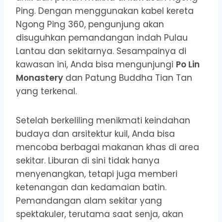
Ping. Dengan menggunakan kabel kereta
Ngong Ping 360, pengunjung akan
disuguhkan pemandangan indah Pulau
Lantau dan sekitarnya. Sesampainya di
kawasan ini, Anda bisa mengunjungi
Po Lin
Monastery
dan Patung Buddha Tian Tan
yang terkenal.
Setelah berkeliling menikmati keindahan
budaya dan arsitektur kuil, Anda bisa
mencoba berbagai makanan khas di area
sekitar. Liburan di sini tidak hanya
menyenangkan, tetapi juga memberi
ketenangan dan kedamaian batin.
Pemandangan alam sekitar yang
spektakuler, terutama saat senja, akan