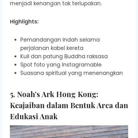
menjadi kenangan tak terlupakan.
Highlights:
Pemandangan indah selama
perjalanan kabel kereta
Kuil dan patung Buddha raksasa
Spot foto yang Instagramable
Suasana spiritual yang menenangkan
5. Noah’s Ark Hong Kong:
Keajaiban dalam Bentuk Arca dan
Edukasi Anak