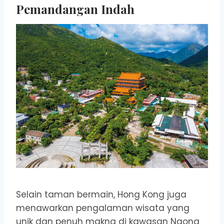
Pemandangan Indah
Selain taman bermain, Hong Kong juga
menawarkan pengalaman wisata yang
unik dan penuh makna di kawasan Ngong