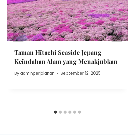
Taman Hitachi Seaside Jepang
Keindahan Alam yang Menakjubkan
By
adminperjalanan
September 12, 2025