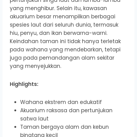
pertunjukan singa laut dan lumba-lumba
yang menghibur. Selain itu, kawasan
akuarium besar menampilkan berbagai
spesies laut dari seluruh dunia, termasuk
hiu, penyu, dan ikan berwarna-warni.
Keindahan taman ini tidak hanya terletak
pada wahana yang mendebarkan, tetapi
juga pada pemandangan alam sekitar
yang menyejukkan.
Highlights:
Wahana ekstrem dan edukatif
Akuarium raksasa dan pertunjukan
satwa laut
Taman bergaya alam dan kebun
binatang kecil