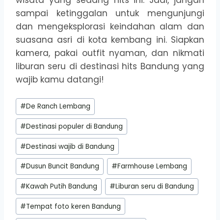
wisata yang sedang hits ini. Jadi, jangan
sampai ketinggalan untuk mengunjungi
dan mengeksplorasi keindahan alam dan
suasana asri di kota kembang ini. Siapkan
kamera, pakai outfit nyaman, dan nikmati
liburan seru di destinasi hits Bandung yang
wajib kamu datangi!
Post
#
De Ranch Lembang
Tags:
#
Destinasi populer di Bandung
#
Destinasi wajib di Bandung
#
Dusun Buncit Bandung
#
Farmhouse Lembang
#
Kawah Putih Bandung
#
Liburan seru di Bandung
#
Tempat foto keren Bandung