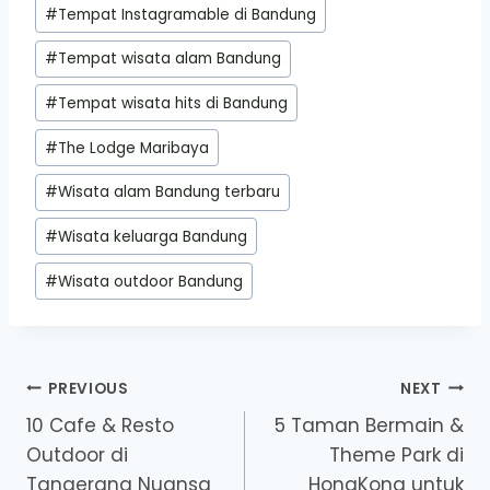
#
Tempat Instagramable di Bandung
#
Tempat wisata alam Bandung
#
Tempat wisata hits di Bandung
#
The Lodge Maribaya
#
Wisata alam Bandung terbaru
#
Wisata keluarga Bandung
#
Wisata outdoor Bandung
Post
PREVIOUS
NEXT
10 Cafe & Resto
5 Taman Bermain &
navigation
Outdoor di
Theme Park di
Tangerang Nuansa
HongKong untuk