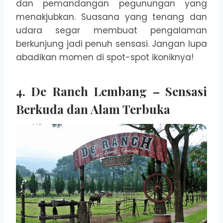
dan pemandangan pegunungan yang
menakjubkan. Suasana yang tenang dan
udara segar membuat pengalaman
berkunjung jadi penuh sensasi. Jangan lupa
abadikan momen di spot-spot ikoniknya!
4.
De Ranch Lembang – Sensasi
Berkuda dan Alam Terbuka