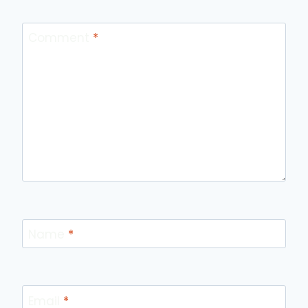
Comment
*
Name
*
Email
*