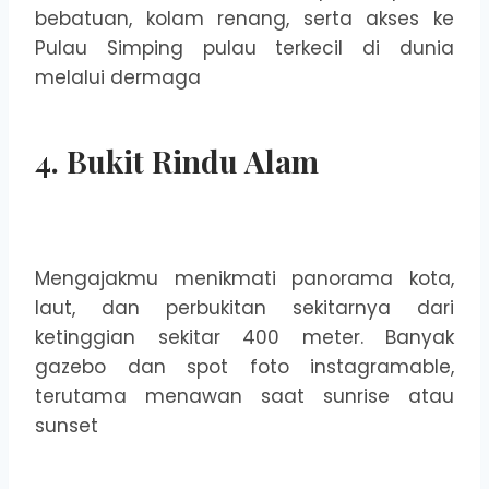
bebatuan, kolam renang, serta akses ke
Pulau Simping pulau terkecil di dunia
melalui dermaga
4. Bukit Rindu Alam
Mengajakmu menikmati panorama kota,
laut, dan perbukitan sekitarnya dari
ketinggian sekitar 400 meter. Banyak
gazebo dan spot foto instagramable,
terutama menawan saat sunrise atau
sunset