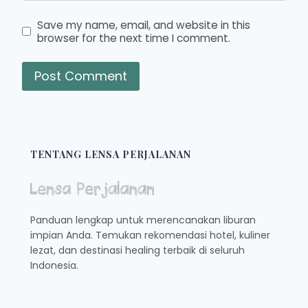
Save my name, email, and website in this
browser for the next time I comment.
TENTANG LENSA PERJALANAN
Panduan lengkap untuk merencanakan liburan
impian Anda. Temukan rekomendasi hotel, kuliner
lezat, dan destinasi healing terbaik di seluruh
Indonesia.