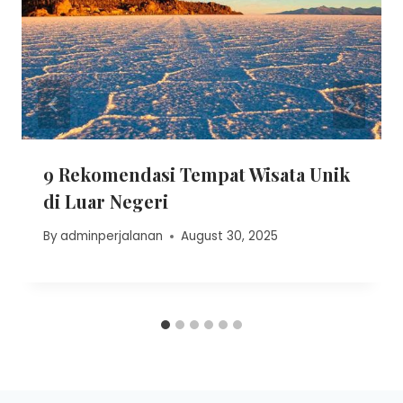
9 Rekomendasi Tempat Wisata Unik
di Luar Negeri
By
adminperjalanan
August 30, 2025