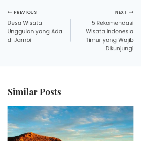
Post
PREVIOUS
NEXT
Desa Wisata
5 Rekomendasi
navigation
Unggulan yang Ada
Wisata Indonesia
di Jambi
Timur yang Wajib
Dikunjungi
Similar Posts