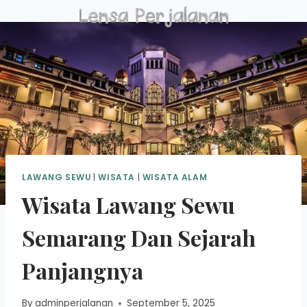
Skip
to
content
LAWANG SEWU
|
WISATA
|
WISATA ALAM
Wisata Lawang Sewu
Semarang Dan Sejarah
Panjangnya
By
adminperjalanan
September 5, 2025