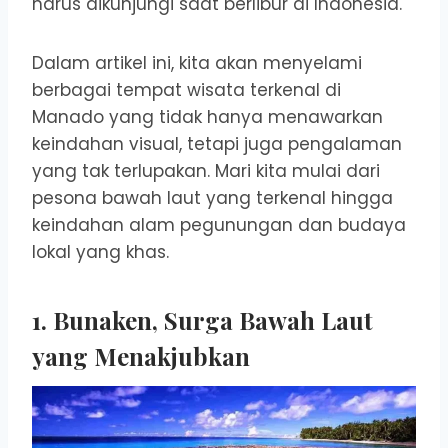
harus dikunjungi saat berlibur di Indonesia.
Dalam artikel ini, kita akan menyelami
berbagai tempat wisata terkenal di
Manado yang tidak hanya menawarkan
keindahan visual, tetapi juga pengalaman
yang tak terlupakan. Mari kita mulai dari
pesona bawah laut yang terkenal hingga
keindahan alam pegunungan dan budaya
lokal yang khas.
1. Bunaken, Surga Bawah Laut
yang Menakjubkan