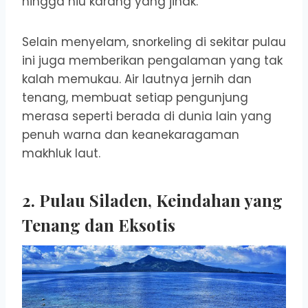
hingga hiu karang yang jinak.
Selain menyelam, snorkeling di sekitar pulau
ini juga memberikan pengalaman yang tak
kalah memukau. Air lautnya jernih dan
tenang, membuat setiap pengunjung
merasa seperti berada di dunia lain yang
penuh warna dan keanekaragaman
makhluk laut.
2. Pulau Siladen, Keindahan yang
Tenang dan Eksotis