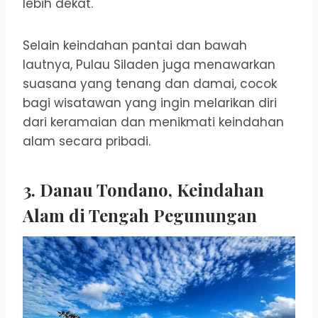
lebih dekat.
Selain keindahan pantai dan bawah
lautnya, Pulau Siladen juga menawarkan
suasana yang tenang dan damai, cocok
bagi wisatawan yang ingin melarikan diri
dari keramaian dan menikmati keindahan
alam secara pribadi.
3. Danau Tondano, Keindahan
Alam di Tengah Pegunungan