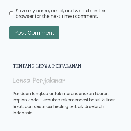
Save my name, email, and website in this
browser for the next time I comment.
TENTANG LENSA PERJALANAN
Panduan lengkap untuk merencanakan liburan
impian Anda. Temukan rekomendasi hotel, kuliner
lezat, dan destinasi healing terbaik di seluruh
Indonesia.