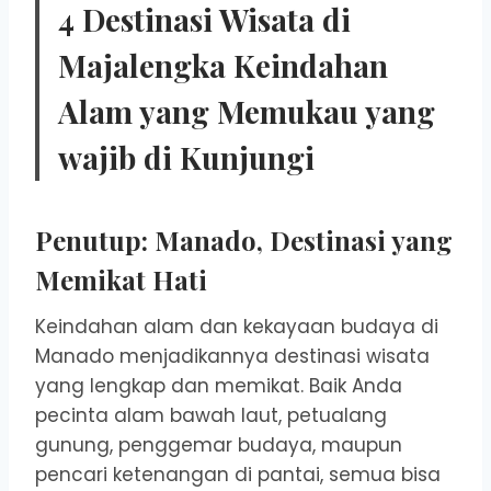
4 Destinasi Wisata di
Majalengka Keindahan
Alam yang Memukau yang
wajib di Kunjungi
Penutup: Manado, Destinasi yang
Memikat Hati
Keindahan alam dan kekayaan budaya di
Manado menjadikannya destinasi wisata
yang lengkap dan memikat. Baik Anda
pecinta alam bawah laut, petualang
gunung, penggemar budaya, maupun
pencari ketenangan di pantai, semua bisa