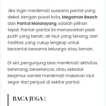
Jika ingin menikmati suasana pantai yang
dekat dengan pusat kota,
Megamas Beach
dan
Pantai Malalayang
adalah pilihan
tepat. Pantai-pantai ini menawarkan pasir
putih yang bersih, air laut yang tenang, dan
fasilitas yang cukup lengkap untuk
bersantai bersama keluarga atau teman.
Di sini, pengunjung bisa menikmati aktivitas
berenang, berselancar, atau sekadar
berjemur sambil menikmati makanan laut
segar dari penjual di sekitar pantai.
BACA JUGA :