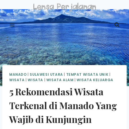
Skip
to
content
MANADO
|
SULAWESI UTARA
|
TEMPAT WISATA UNIK
|
WISATA
|
WISATA
|
WISATA ALAM
|
WISATA KELUARGA
5 Rekomendasi Wisata
Terkenal di Manado Yang
Wajib di Kunjungin