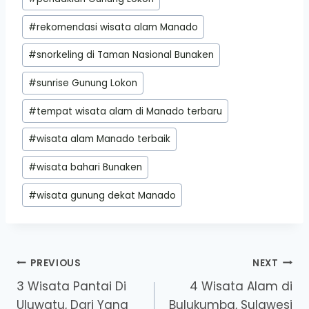
#
rekomendasi wisata alam Manado
#
snorkeling di Taman Nasional Bunaken
#
sunrise Gunung Lokon
#
tempat wisata alam di Manado terbaru
#
wisata alam Manado terbaik
#
wisata bahari Bunaken
#
wisata gunung dekat Manado
Post
PREVIOUS
NEXT
3 Wisata Pantai Di
4 Wisata Alam di
navigation
Uluwatu, Dari Yang
Bulukumba, Sulawesi