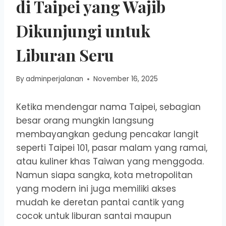
di Taipei yang Wajib
Dikunjungi untuk
Liburan Seru
By
adminperjalanan
November 16, 2025
Ketika mendengar nama Taipei, sebagian
besar orang mungkin langsung
membayangkan gedung pencakar langit
seperti Taipei 101, pasar malam yang ramai,
atau kuliner khas Taiwan yang menggoda.
Namun siapa sangka, kota metropolitan
yang modern ini juga memiliki akses
mudah ke deretan pantai cantik yang
cocok untuk liburan santai maupun