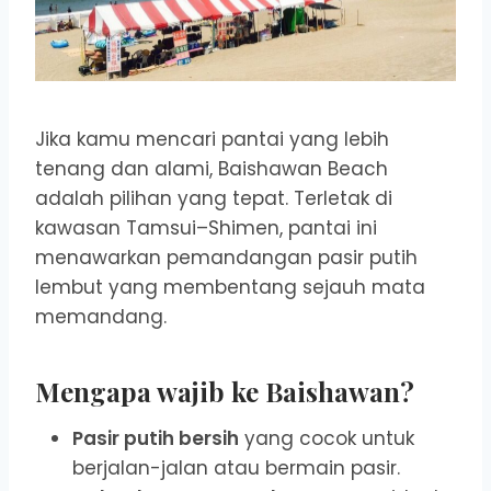
Jika kamu mencari pantai yang lebih
tenang dan alami, Baishawan Beach
adalah pilihan yang tepat. Terletak di
kawasan Tamsui–Shimen, pantai ini
menawarkan pemandangan pasir putih
lembut yang membentang sejauh mata
memandang.
Mengapa wajib ke Baishawan?
Pasir putih bersih
yang cocok untuk
berjalan-jalan atau bermain pasir.