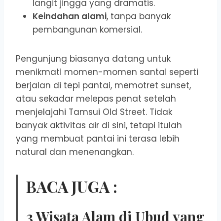
langit jingga yang dramatis.
Keindahan alami
, tanpa banyak
pembangunan komersial.
Pengunjung biasanya datang untuk
menikmati momen-momen santai seperti
berjalan di tepi pantai, memotret sunset,
atau sekadar melepas penat setelah
menjelajahi Tamsui Old Street. Tidak
banyak aktivitas air di sini, tetapi itulah
yang membuat pantai ini terasa lebih
natural dan menenangkan.
BACA JUGA :
3 Wisata Alam di Ubud yang