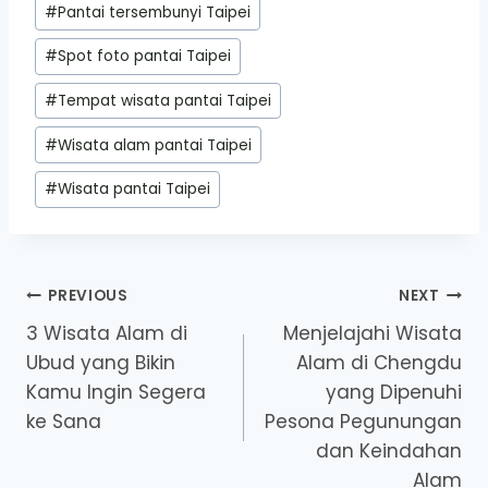
#
Pantai tersembunyi Taipei
#
Spot foto pantai Taipei
#
Tempat wisata pantai Taipei
#
Wisata alam pantai Taipei
#
Wisata pantai Taipei
Post
PREVIOUS
NEXT
3 Wisata Alam di
Menjelajahi Wisata
navigation
Ubud yang Bikin
Alam di Chengdu
Kamu Ingin Segera
yang Dipenuhi
ke Sana
Pesona Pegunungan
dan Keindahan
Alam