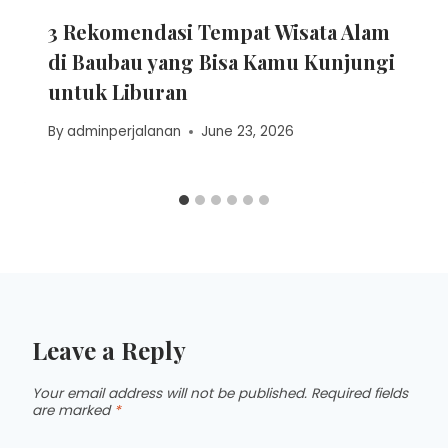
3 Rekomendasi Tempat Wisata Alam
di Baubau yang Bisa Kamu Kunjungi
untuk Liburan
By
adminperjalanan
June 23, 2026
Leave a Reply
Your email address will not be published.
Required fields
are marked
*