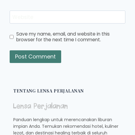
Website
Save my name, email, and website in this
browser for the next time I comment.
TENTANG LENSA PERJALANAN
Panduan lengkap untuk merencanakan liburan
impian Anda. Temukan rekomendasi hotel, kuliner
lezat, dan destinasi healing terbaik di seluruh