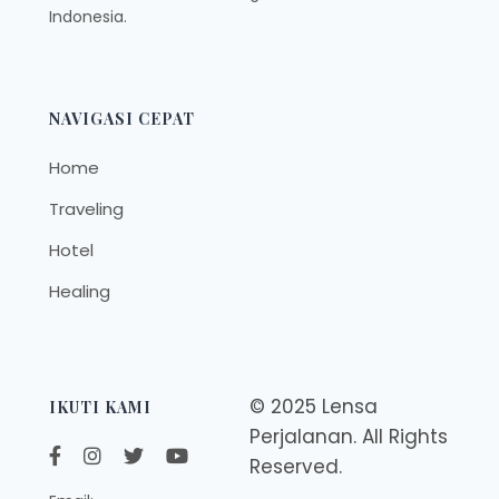
Indonesia.
NAVIGASI CEPAT
Home
Traveling
Hotel
Healing
© 2025 Lensa
IKUTI KAMI
Perjalanan. All Rights
Reserved.