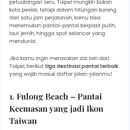
petualangan seru. Taipei mungkin bukan
kota pesisir, tetapi dalam hitungan kurang
dari satu jam perjalanan, kamu bisa
menemukan pantai-pantai berpasir putih,
laut jernih, hingga spot selancar yang
mendunia.
Jika kamu ingin merasakan sisi lain dari
Taipei, berikut
tiga destinasi pantai terbaik
yang wajib masuk daftar jalan-jalanmu!
1. Fulong Beach – Pantai
Keemasan yang jadi Ikon
Taiwan