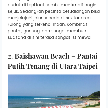
duduk di tepi laut sambil menikmati angin
sejuk. Sedangkan pecinta petualangan bisa
menjelajahi jalur sepeda di sekitar area
Fulong yang terkenal indah. Kombinasi
pantai, gunung, dan sungai membuat
suasana di sini terasa sangat istimewa.
2. Baishawan Beach – Pantai
Putih Tenang di Utara Taipei