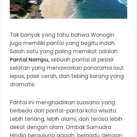
Tak banyak yang tahu bahwa Wonogiri
juga memiliki pantai yang begitu indah.
Salah satu yang paling memikat adalah
Pantai Nampu
, sebuah pantai di pesisir
selatan yang menawarkan panorama laut
lepas, pasir cerah, dan tebing karang yang
dramatis.
Pantai ini menghadirkan suasana yang
berbeda dari pantai-pantai kota wisata.
Lebih tenang, lebih alami, dan terasa lebih
dekat dengan alam. Ombak Samudra
Hindia bergulung gagah, berpadu dengan