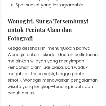
Spot sunset yang instagramable
Wonogiri, Surga Tersembunyi
untuk Pecinta Alam dan
Fotografi
Ketiga destinasi ini menunjukkan bahwa
Wonogiri bukan sekadar daerah perlintasan,
melainkan wilayah yang menyimpan
keindahan alam luar biasa. Dari waduk
megah, air terjun sejuk, hingga pantai
eksotik, Wonogiri menawarkan pengalaman
wisata yang lengkap—tenang, indah, dan
penuh cerita.