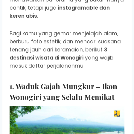
cantik, tetapi juga
instagramable dan
keren abis
.
Bagi kamu yang gemar menjelajah alam,
berburu foto estetik, dan mencari suasana
tenang jauh dari keramaian, berikut
3
destinasi wisata di Wonogiri
yang wajib
masuk daftar perjalananmu.
1. Waduk Gajah Mungkur – Ikon
Wonogiri yang Selalu Memikat