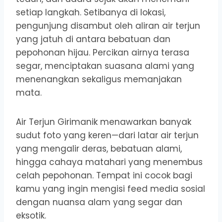
setiap langkah. Setibanya di lokasi,
pengunjung disambut oleh aliran air terjun
yang jatuh di antara bebatuan dan
pepohonan hijau. Percikan airnya terasa
segar, menciptakan suasana alami yang
menenangkan sekaligus memanjakan
mata.
Air Terjun Girimanik menawarkan banyak
sudut foto yang keren—dari latar air terjun
yang mengalir deras, bebatuan alami,
hingga cahaya matahari yang menembus
celah pepohonan. Tempat ini cocok bagi
kamu yang ingin mengisi feed media sosial
dengan nuansa alam yang segar dan
eksotik.