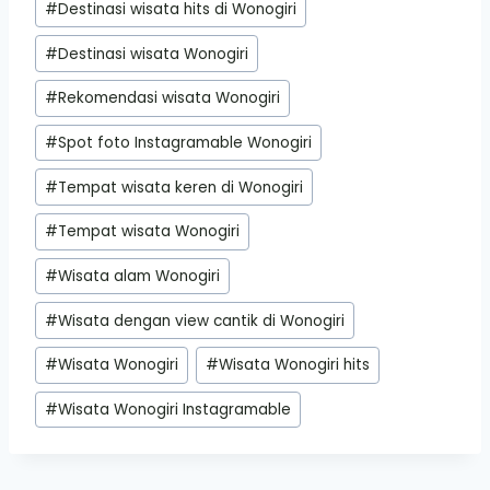
#
Destinasi wisata hits di Wonogiri
#
Destinasi wisata Wonogiri
#
Rekomendasi wisata Wonogiri
#
Spot foto Instagramable Wonogiri
#
Tempat wisata keren di Wonogiri
#
Tempat wisata Wonogiri
#
Wisata alam Wonogiri
#
Wisata dengan view cantik di Wonogiri
#
Wisata Wonogiri
#
Wisata Wonogiri hits
#
Wisata Wonogiri Instagramable