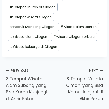
#
Tempat liburan di Cilegon
#
Tempat wisata Cilegon
#
Waduk Krenceng Cilegon
#
Wisata alam Banten
#
Wisata alam Cilegon
#
Wisata Cilegon terbaru
#
Wisata keluarga di Cilegon
Post
PREVIOUS
NEXT
3 Tempat Wisata
3 Tempat Wisata
navigation
Alam Subang yang
Cimahi yang Bisa
Bisa Kamu Kunjungi
Kamu Jelajahi di
di Akhir Pekan
Akhir Pekan