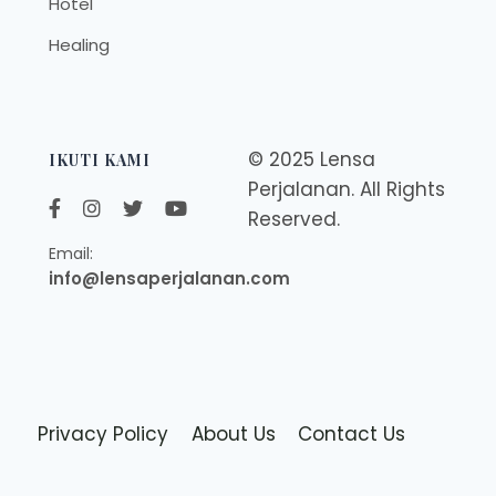
Hotel
Healing
© 2025 Lensa
IKUTI KAMI
Perjalanan. All Rights
Reserved.
Email:
info@lensaperjalanan.com
Privacy Policy
About Us
Contact Us