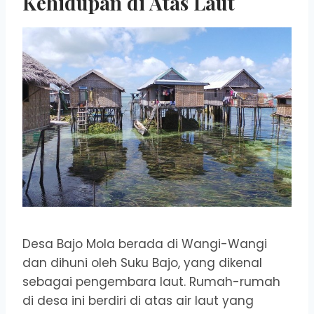
Kehidupan di Atas Laut
Desa Bajo Mola berada di Wangi-Wangi
dan dihuni oleh Suku Bajo, yang dikenal
sebagai pengembara laut. Rumah-rumah
di desa ini berdiri di atas air laut yang