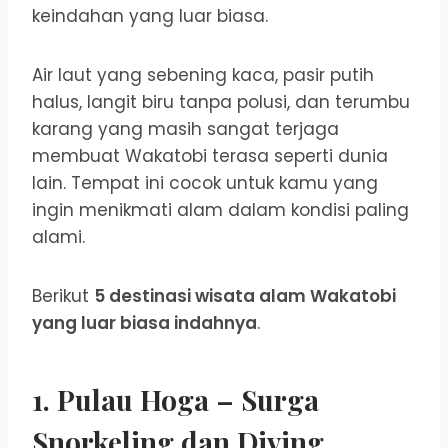
keindahan yang luar biasa.
Air laut yang sebening kaca, pasir putih
halus, langit biru tanpa polusi, dan terumbu
karang yang masih sangat terjaga
membuat Wakatobi terasa seperti dunia
lain. Tempat ini cocok untuk kamu yang
ingin menikmati alam dalam kondisi paling
alami.
Berikut
5 destinasi wisata alam Wakatobi
yang luar biasa indahnya
.
1. Pulau Hoga – Surga
Snorkeling dan Diving