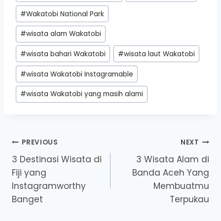
#
Wakatobi National Park
#
wisata alam Wakatobi
#
wisata bahari Wakatobi
#
wisata laut Wakatobi
#
wisata Wakatobi Instagramable
#
wisata Wakatobi yang masih alami
Post
PREVIOUS
NEXT
3 Destinasi Wisata di
3 Wisata Alam di
navigation
Fiji yang
Banda Aceh Yang
Instagramworthy
Membuatmu
Banget
Terpukau