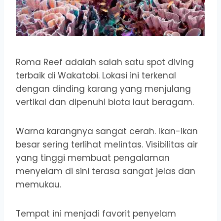
Roma Reef adalah salah satu spot diving
terbaik di Wakatobi. Lokasi ini terkenal
dengan dinding karang yang menjulang
vertikal dan dipenuhi biota laut beragam.
Warna karangnya sangat cerah. Ikan-ikan
besar sering terlihat melintas. Visibilitas air
yang tinggi membuat pengalaman
menyelam di sini terasa sangat jelas dan
memukau.
Tempat ini menjadi favorit penyelam