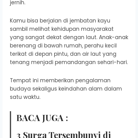
jernih.
Kamu bisa berjalan di jembatan kayu
sambil melihat kehidupan masyarakat
yang sangat dekat dengan laut. Anak-anak
berenang di bawah rumah, perahu kecil
terikat di depan pintu, dan air laut yang
tenang menjadi pemandangan sehari-hari.
Tempat ini memberikan pengalaman
budaya sekaligus keindahan alam dalam
satu waktu.
BACA JUGA :
3 Surga Tersembunyi di