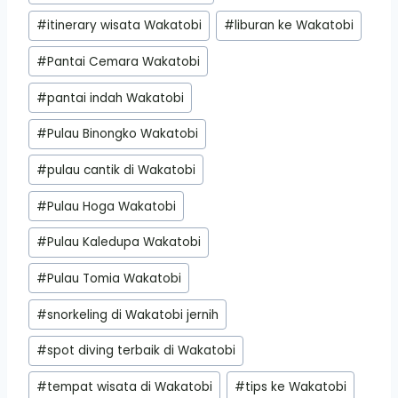
#
itinerary wisata Wakatobi
#
liburan ke Wakatobi
#
Pantai Cemara Wakatobi
#
pantai indah Wakatobi
#
Pulau Binongko Wakatobi
#
pulau cantik di Wakatobi
#
Pulau Hoga Wakatobi
#
Pulau Kaledupa Wakatobi
#
Pulau Tomia Wakatobi
#
snorkeling di Wakatobi jernih
#
spot diving terbaik di Wakatobi
#
tempat wisata di Wakatobi
#
tips ke Wakatobi