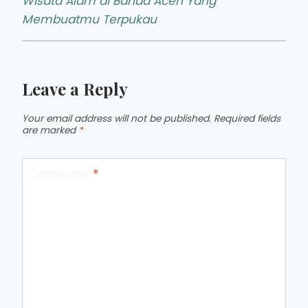
Wisata Alam di Banda Aceh Yang
Membuatmu Terpukau
Leave a Reply
Your email address will not be published.
Required fields
are marked
*
Comment
*