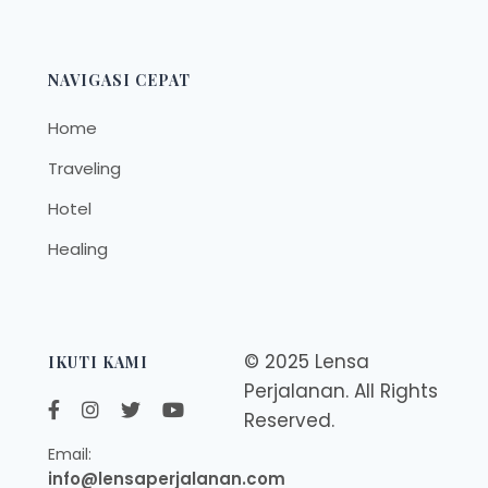
NAVIGASI CEPAT
Home
Traveling
Hotel
Healing
© 2025 Lensa
IKUTI KAMI
Perjalanan. All Rights
Reserved.
Email:
info@lensaperjalanan.com