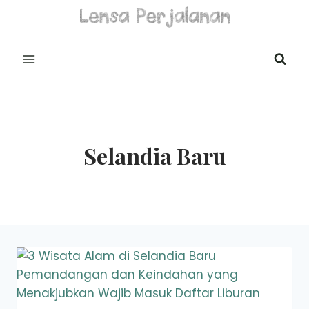
Skip
to
content
Selandia Baru