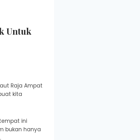
ik Untuk
laut Raja Ampat
uat kita
tempat ini
lam bukan hanya
.