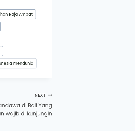
ahan Raja Ampat
a
donesia mendunia
NEXT
andawa di Bali Yang
n wajib di kunjungin