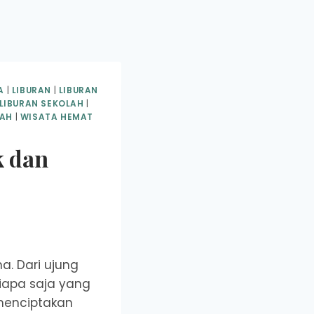
A
|
LIBURAN
|
LIBURAN
LIBURAN SEKOLAH
|
RAH
|
WISATA HEMAT
k dan
a. Dari ujung
iapa saja yang
 menciptakan