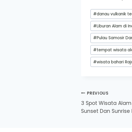
Post
#
danau vulkanik te
Tags:
#
Liburan Alam di I
#
Pulau Samosir D
#
tempat wisata ala
#
wisata bahari Ra
Post
PREVIOUS
3 Spot Wisata Alam
navigation
Sunset Dan Sunrise