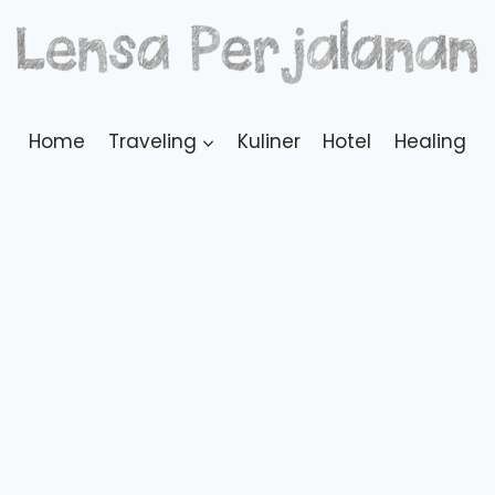
Home
Traveling
Kuliner
Hotel
Healing