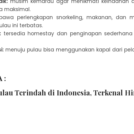
ik:
musim kemarau agar menikmati keindahan 
a maksimal.
awa perlengkapan snorkeling, makanan, dan 
pulau ini terbatas.
:
tersedia homestay dan penginapan sederhana
i:
menuju pulau bisa menggunakan kapal dari pel
 :
lau Terindah di Indonesia, Terkenal H