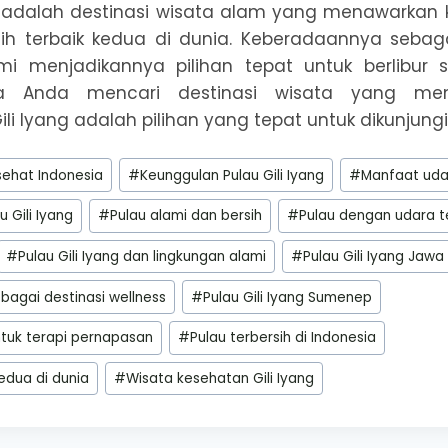
ng adalah destinasi wisata alam yang menawarkan
ih terbaik kedua di dunia. Keberadaannya seba
i menjadikannya pilihan tepat untuk berlibur
ika Anda mencari destinasi wisata yang me
li Iyang adalah pilihan yang tepat untuk dikunjungi
sehat Indonesia
#
Keunggulan Pulau Gili Iyang
#
Manfaat udar
 Gili Iyang
#
Pulau alami dan bersih
#
Pulau dengan udara te
#
Pulau Gili Iyang dan lingkungan alami
#
Pulau Gili Iyang Jawa
ebagai destinasi wellness
#
Pulau Gili Iyang Sumenep
untuk terapi pernapasan
#
Pulau terbersih di Indonesia
edua di dunia
#
Wisata kesehatan Gili Iyang