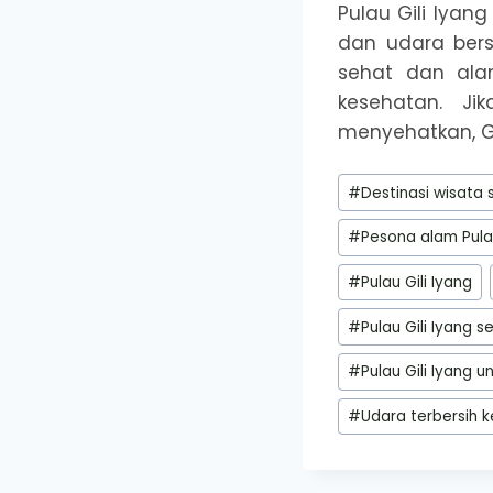
Pulau Gili Iya
dan udara bers
sehat dan alam
kesehatan. J
menyehatkan, Gi
Post
#
Destinasi wisata 
Tags:
#
Pesona alam Pulau
#
Pulau Gili Iyang
#
Pulau Gili Iyang s
#
Pulau Gili Iyang 
#
Udara terbersih k