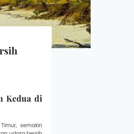
rsih
ih Kedua di
 Timur, semakin
kan udara bersih