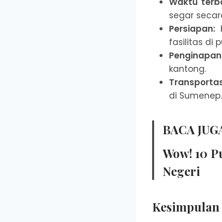
Waktu terba
segar secar
Persiapan:
b
fasilitas di 
Penginapan
kantong.
Transportas
di Sumenep.
BACA JUGA
Wow! 10 Pu
Negeri
Kesimpulan