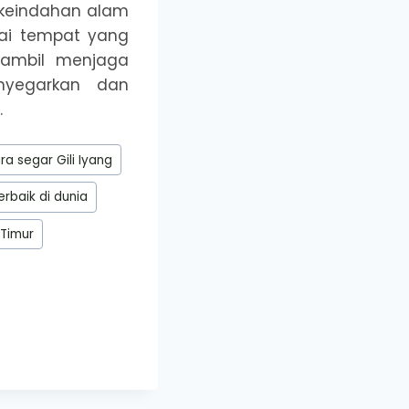
 keindahan alam
gai tempat yang
 sambil menjaga
nyegarkan dan
.
a segar Gili Iyang
rbaik di dunia
 Timur