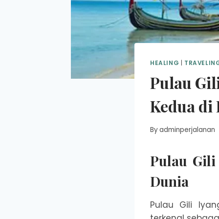
HEALING
|
TRAVELIN
Pulau Gil
Kedua di
By
adminperjalanan
Pulau Gili
Dunia
Pulau Gili Iya
terkenal sebaga