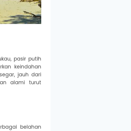
au, pasir putih
arkan keindahan
egar, jauh dari
an alami turut
erbagai belahan