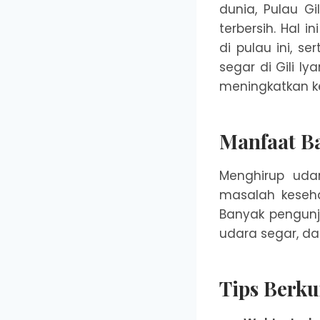
dunia, Pulau G
terbersih. Hal 
di pulau ini, s
segar di Gili 
meningkatkan k
Manfaat B
Menghirup uda
masalah keseha
Banyak pengunju
udara segar, da
Tips Berku