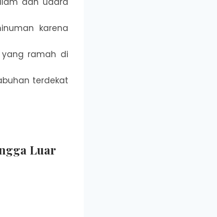
alam dan udara
minuman karena
 yang ramah di
abuhan terdekat
ingga Luar