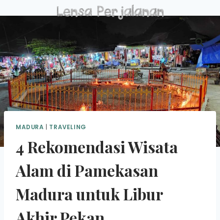
Skip
to
content
MADURA
|
TRAVELING
4 Rekomendasi Wisata
Alam di Pamekasan
Madura untuk Libur
Akhir Pekan