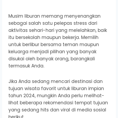
Musim liburan memang menyenangkan
sebagai salah satu pelepas stress dari
aktivitas sehari-hari yang melelahkan, baik
itu bersekolah maupun bekerja. Memilih
untuk berlibur bersama teman maupun
keluarga menjadi pilihan yang banyak
disukai oleh banyak orang, barangkali
termasuk Anda.
Jika Anda sedang mencari destinasi dan
tujuan wisata favorit untuk liburan impian
tahun 2024, mungkin Anda perlu melihat-
lihat beberapa rekomendasi tempat tujuan
yang sedang hits dan viral di media sosial
berikut.