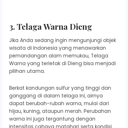
3. Telaga Warna Dieng
Jika Anda sedang ingin mengunjungi objek
wisata di Indonesia yang menawarkan
pemandangan alam memukau, Telaga
Warna yang terletak di Dieng bisa menjadi
pilihan utama.
Berkat kandungan sulfur yang tinggi dan
ganggang di dalam telaga ini, airnya
dapat berubah-rubah warna, mulai dari
hijau, kuning, ataupun merah. Perubahan
warna ini juga tergantung dengan
intensitas cahaya matahari serta kondisi