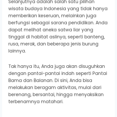
Selanjutnya adalah salah satu pilihan
wisata budaya Indonesia yang tidak hanya
memberikan keseruan, melainkan juga
berfungsi sebagai sarana pendidikan. Anda
dapat melihat aneka satwa liar yang
tinggal di habitat aslinya, seperti banteng,
rusa, merak, dan beberapa jenis burung
lainnya.
Tak hanya itu, Anda juga akan disuguhkan
dengan pantai-pantai indah seperti Pantai
Bama dan Balanan. Di sini, Anda bisa
melakukan beragam aktivitas, mulai dari
berenang, bersantai, hingga menyaksikan
terbenamnya matahari.