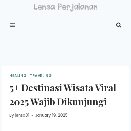
Skip
to
content
HEALING
|
TRAVELING
5+ Destinasi Wisata Viral
2025 Wajib Dikunjungi
By
lensa01
January 19, 2025