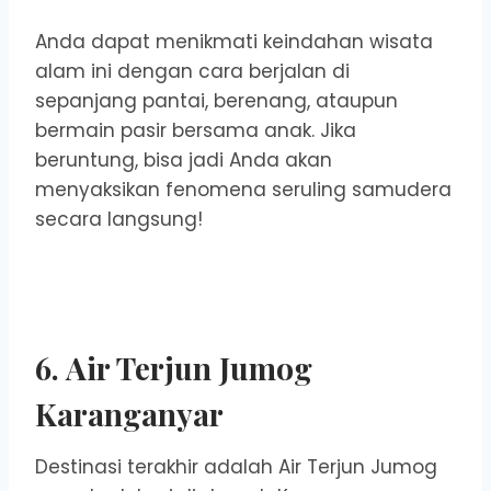
Anda dapat menikmati keindahan wisata
alam ini dengan cara berjalan di
sepanjang pantai, berenang, ataupun
bermain pasir bersama anak. Jika
beruntung, bisa jadi Anda akan
menyaksikan fenomena seruling samudera
secara langsung!
6. Air Terjun Jumog
Karanganyar
Destinasi terakhir adalah Air Terjun Jumog