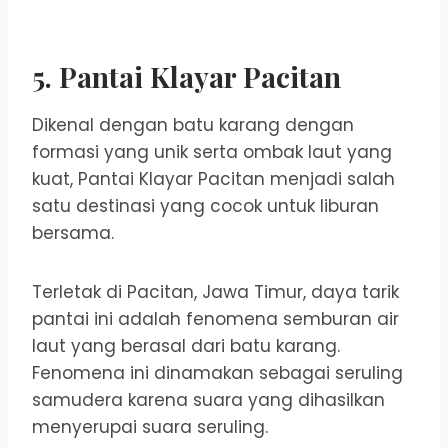
5. Pantai Klayar Pacitan
Dikenal dengan batu karang dengan
formasi yang unik serta ombak laut yang
kuat, Pantai Klayar Pacitan menjadi salah
satu destinasi yang cocok untuk liburan
bersama.
Terletak di Pacitan, Jawa Timur, daya tarik
pantai ini adalah fenomena semburan air
laut yang berasal dari batu karang.
Fenomena ini dinamakan sebagai seruling
samudera karena suara yang dihasilkan
menyerupai suara seruling.