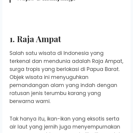
1. Raja Ampat
Salah satu wisata di Indonesia yang
terkenal dan mendunia adalah Raja Ampat,
surga tropis yang berlokasi di Papua Barat.
Objek wisata ini menyuguhkan
pemandangan alam yang indah dengan
ratusan jenis terumbu karang yang
berwarna warni.
Tak hanya itu, ikan-ikan yang eksotis serta
air laut yang jernih juga menyempurnakan