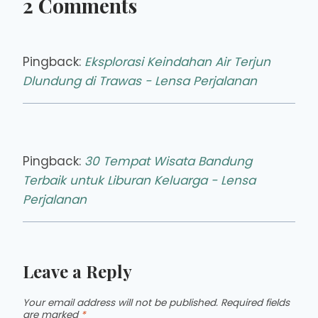
2 Comments
Pingback:
Eksplorasi Keindahan Air Terjun
Dlundung di Trawas - Lensa Perjalanan
Pingback:
30 Tempat Wisata Bandung
Terbaik untuk Liburan Keluarga - Lensa
Perjalanan
Leave a Reply
Your email address will not be published.
Required fields
are marked
*