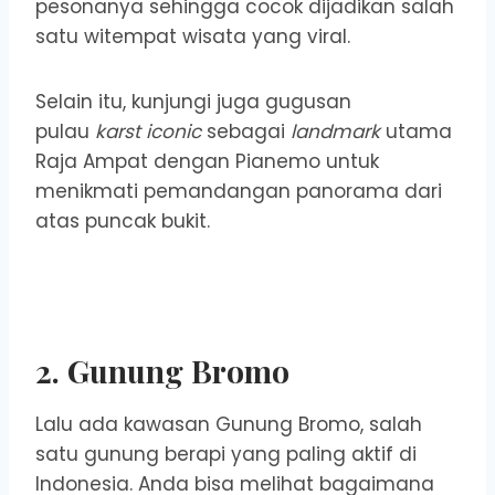
pesonanya sehingga cocok dijadikan salah
satu witempat wisata yang viral.
Selain itu, kunjungi juga gugusan
pulau
karst
iconic
sebagai
landmark
utama
Raja Ampat dengan Pianemo untuk
menikmati pemandangan panorama dari
atas puncak bukit.
2. Gunung Bromo
Lalu ada kawasan Gunung Bromo, salah
satu gunung berapi yang paling aktif di
Indonesia. Anda bisa melihat bagaimana