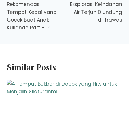
Rekomendasi
Eksplorasi Keindahan
navigation
Tempat Kedai yang
Air Terjun Dlundung
Cocok Buat Anak
di Trawas
Kuliahan Part – 16
Similar Posts