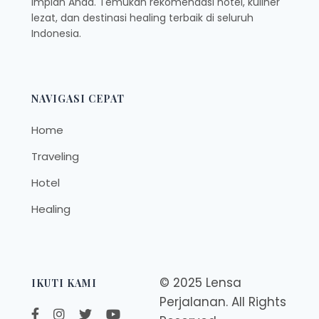
impian Anda. Temukan rekomendasi hotel, kuliner
lezat, dan destinasi healing terbaik di seluruh
Indonesia.
NAVIGASI CEPAT
Home
Traveling
Hotel
Healing
© 2025 Lensa
IKUTI KAMI
Perjalanan. All Rights