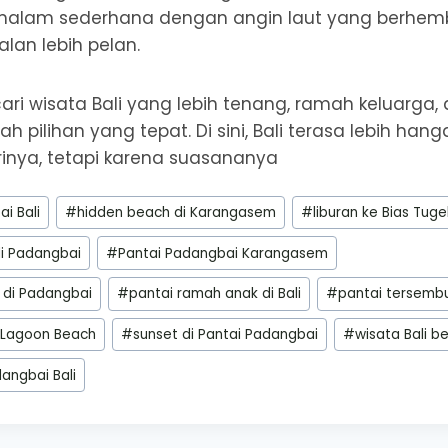
malam sederhana dengan angin laut yang berhem
lan lebih pelan.
ri wisata Bali yang lebih tenang, ramah keluarga, 
h pilihan yang tepat. Di sini, Bali terasa lebih ha
inya, tetapi karena suasananya
ai Bali
#
hidden beach di Karangasem
#
liburan ke Bias Tug
di Padangbai
#
Pantai Padangbai Karangasem
h di Padangbai
#
pantai ramah anak di Bali
#
pantai tersembu
e Lagoon Beach
#
sunset di Pantai Padangbai
#
wisata Bali 
angbai Bali