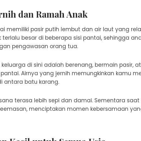
ernih dan Ramah Anak
 memiliki pasir putih lembut dan air laut yang rela
terlalu besar di beberapa sisi pantai, sehingga an
ngan pengawasan orang tua.
 keluarga di sini adalah berenang, bermain pasir, a
n pantai. Airnya yang jernih memungkinkan kamu mel
di antara batu karang.
uasana terasa lebih sepi dan damai. Sementara saat 
h keemasan, menciptakan momen kebersamaan yan