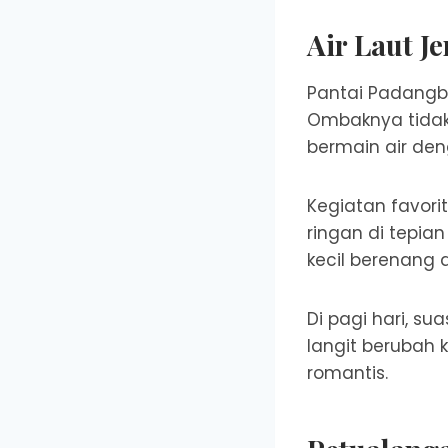
Air Laut J
Pantai Padangbai
Ombaknya tidak 
bermain air de
Kegiatan favorit
ringan di tepia
kecil berenang 
Di pagi hari, s
langit beruba
romantis.