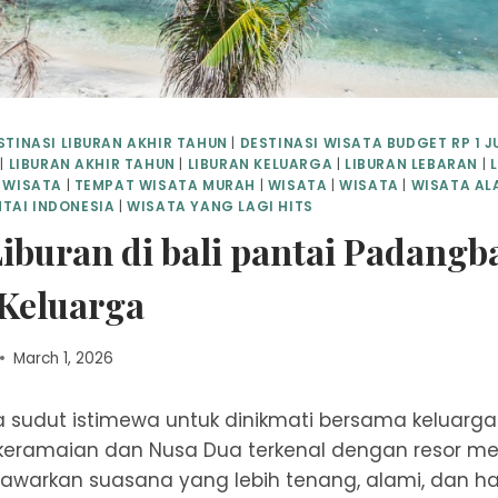
STINASI LIBURAN AKHIR TAHUN
|
DESTINASI WISATA BUDGET RP 1 
|
LIBURAN AKHIR TAHUN
|
LIBURAN KELUARGA
|
LIBURAN LEBARAN
|
 WISATA
|
TEMPAT WISATA MURAH
|
WISATA
|
WISATA
|
WISATA AL
TAI INDONESIA
|
WISATA YANG LAGI HITS
iburan di bali pantai Padangb
Keluarga
March 1, 2026
ya sudut istimewa untuk dinikmati bersama keluarga.
 keramaian dan Nusa Dua terkenal dengan resor 
warkan suasana yang lebih tenang, alami, dan han