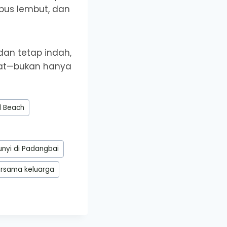
bus lembut, dan
dan tetap indah,
ngat—bukan hanya
el Beach
nyi di Padangbai
bersama keluarga