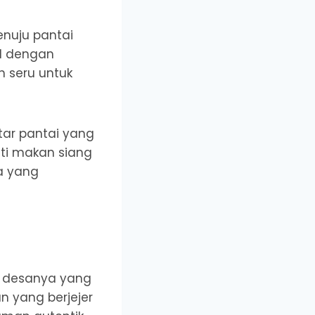
enuju pantai
al dengan
n seru untuk
itar pantai yang
ati makan siang
a yang
a desanya yang
n yang berjejer