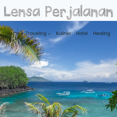
Home
Traveling
Kuliner
Hotel
Healing