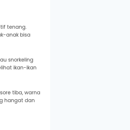
tif tenang.
ak-anak bisa
tau snorkeling
ihat ikan-ikan
sore tiba, warna
g hangat dan