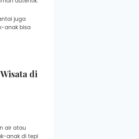
aman autentik.
antai juga
k-anak bisa
 Wisata di
n air atau
-anak di tepi