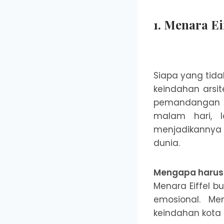
1.
Menara Eif
Siapa yang tidak
keindahan arsit
pemandangan s
malam hari, 
menjadikannya 
dunia.
Mengapa harus 
Menara Eiffel 
emosional. Me
keindahan kota 