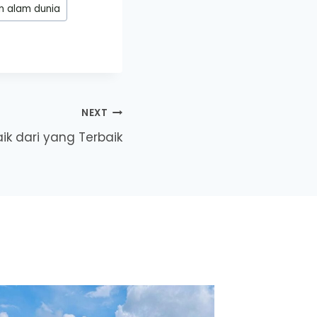
n alam dunia
NEXT
ik dari yang Terbaik