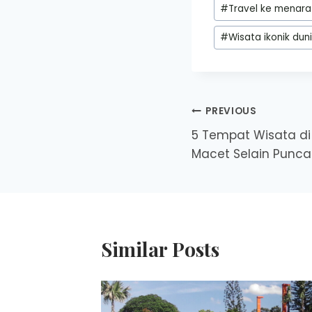
#
Travel ke menara 
#
Wisata ikonik dun
Post
PREVIOUS
5 Tempat Wisata di
navigation
Macet Selain Punca
Similar Posts