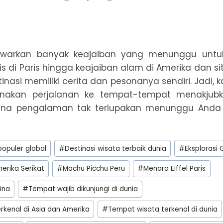
warkan banyak keajaiban yang menunggu untuk d
 di Paris hingga keajaiban alam di Amerika dan sit
tinasi memiliki cerita dan pesonanya sendiri. Jadi
nakan perjalanan ke tempat-tempat menakjubk
rena pengalaman tak terlupakan menunggu Anda 
populer global
#
Destinasi wisata terbaik dunia
#
Eksplorasi
rika Serikat
#
Machu Picchu Peru
#
Menara Eiffel Paris
ina
#
Tempat wajib dikunjungi di dunia
rkenal di Asia dan Amerika
#
Tempat wisata terkenal di dunia