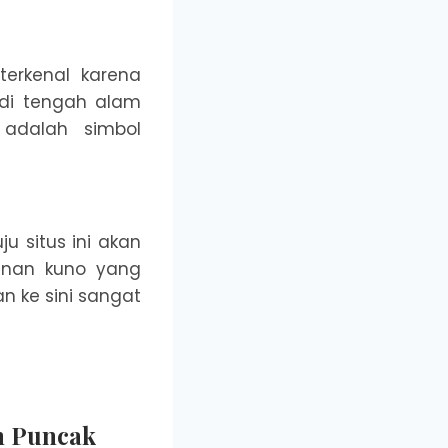
terkenal karena
 di tengah alam
adalah simbol
u situs ini akan
gunan kuno yang
n ke sini sangat
n Puncak