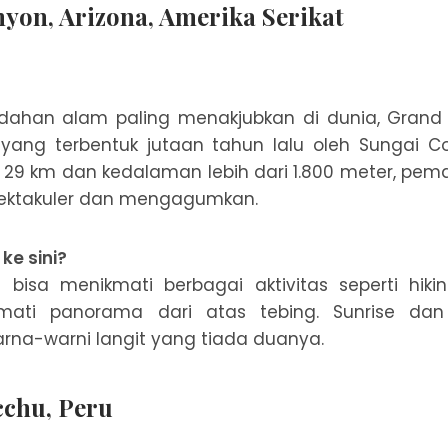
yon, Arizona, Amerika Serikat
ndahan alam paling menakjubkan di dunia, Gran
 yang terbentuk jutaan tahun lalu oleh Sungai C
29 km dan kedalaman lebih dari 1.800 meter, pem
ektakuler dan mengagumkan.
ke sini?
bisa menikmati berbagai aktivitas seperti hikin
mati panorama dari atas tebing. Sunrise dan 
na-warni langit yang tiada duanya.
chu, Peru