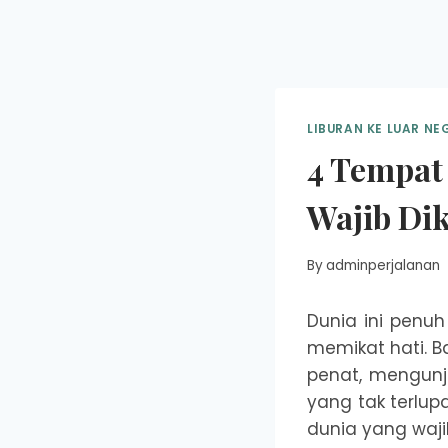
LIBURAN KE LUAR NE
4 Tempat 
Wajib Di
By
adminperjalanan
Dunia ini pen
memikat hati. B
penat, mengunju
yang tak terlup
dunia yang waji