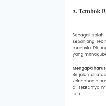
2.
Tembok Be
Sebagai salah
sepanjang lebi
manusia. Diban
yang menakjubka
Mengapa harus 
Berjalan di at
keindahan ala
di sekitarnya 
lalu.