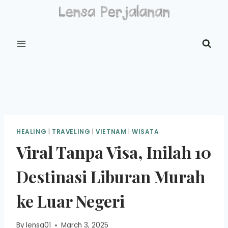
Skip
to
content
HEALING
|
TRAVELING
|
VIETNAM
|
WISATA
Viral Tanpa Visa, Inilah 10
Destinasi Liburan Murah
ke Luar Negeri
By
lensa01
March 3, 2025