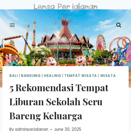
Skip
to
content
BALI
|
BANDUNG
|
HEALING
|
TEMPAT WISATA
|
WISATA
5 Rekomendasi Tempat
Liburan Sekolah Seru
Bareng Keluarga
By
adminperjalanan
June 30, 2025