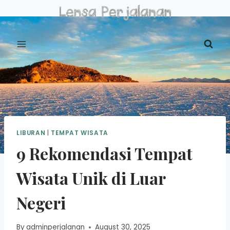
Skip
to
content
LIBURAN
|
TEMPAT WISATA
9 Rekomendasi Tempat
Wisata Unik di Luar
Negeri
By
adminperjalanan
August 30, 2025