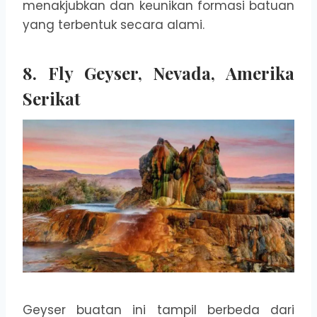
menakjubkan dan keunikan formasi batuan
yang terbentuk secara alami.
8. Fly Geyser, Nevada, Amerika
Serikat
Geyser buatan ini tampil berbeda dari