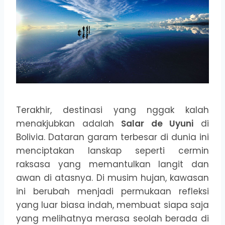
Terakhir, destinasi yang nggak kalah
menakjubkan adalah
Salar de Uyuni
di
Bolivia. Dataran garam terbesar di dunia ini
menciptakan lanskap seperti cermin
raksasa yang memantulkan langit dan
awan di atasnya. Di musim hujan, kawasan
ini berubah menjadi permukaan refleksi
yang luar biasa indah, membuat siapa saja
yang melihatnya merasa seolah berada di