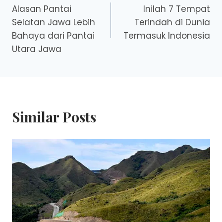
Alasan Pantai
Inilah 7 Tempat
navigation
Selatan Jawa Lebih
Terindah di Dunia
Bahaya dari Pantai
Termasuk Indonesia
Utara Jawa
Similar Posts