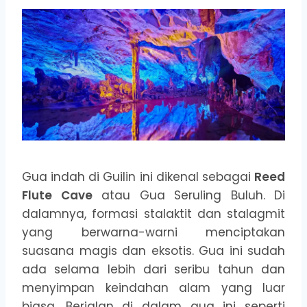
Gua indah di Guilin ini dikenal sebagai
Reed
Flute Cave
atau Gua Seruling Buluh. Di
dalamnya, formasi stalaktit dan stalagmit
yang berwarna-warni menciptakan
suasana magis dan eksotis. Gua ini sudah
ada selama lebih dari seribu tahun dan
menyimpan keindahan alam yang luar
biasa. Berjalan di dalam gua ini seperti