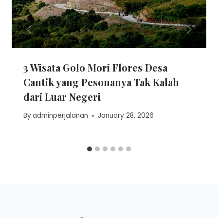
3 Wisata Golo Mori Flores Desa
Cantik yang Pesonanya Tak Kalah
dari Luar Negeri
By
adminperjalanan
January 28, 2026