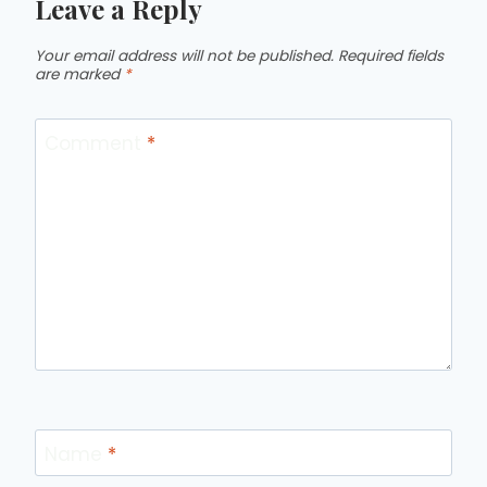
Leave a Reply
Your email address will not be published.
Required fields
are marked
*
Comment
*
Name
*