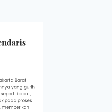
endaris
Jakarta Barat
nnya yang gurih
seperti babat,
tak pada proses
, memberikan