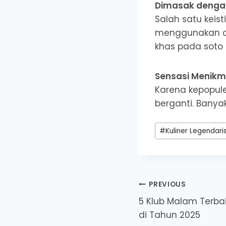
Dimasak denga
Salah satu kei
menggunakan ar
khas pada soto 
Sensasi Menikma
Karena kepopule
berganti. Banya
Post
#
Kuliner Legendari
Tags:
Post
PREVIOUS
5 Klub Malam Terbai
navigation
di Tahun 2025