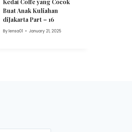
Kedai Coffe yang Cocok
Legenda
Buat Anak Kuliahan
Dicoba 
diJakarta Part – 16
Kudus
By
lensa01
January 21, 2025
By
adminpe
January 31