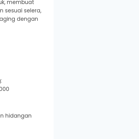
mpuk, membuat
 sesuai selera,
daging dengan
:
.000
an hidangan