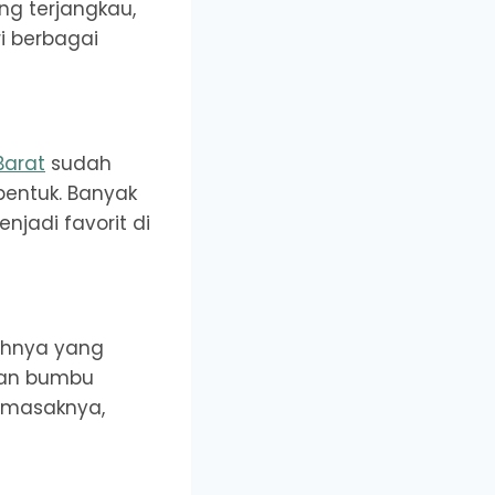
ng terjangkau,
ri berbagai
Barat
sudah
bentuk. Banyak
jadi favorit di
ahnya yang
ngan bumbu
emasaknya,