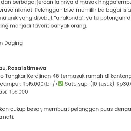
aru, dan berbagai jeroan lainnya dimasak hingga e
erasa nikmat. Pelanggan bisa memilih berbagai isian
u unik yang disebut “anakonda”, yaitu potongan 
yang menjadi favorit banyak orang.
au, Rasa Istimewa
to Tangkar Kerajinan 46 termasuk ramah di kantong
campur: Rp15.000<br />
Sate sapi (10 tusuk): Rp30
i: Rp5.000
ajikan cukup besar, membuat pelanggan puas deng
mati.