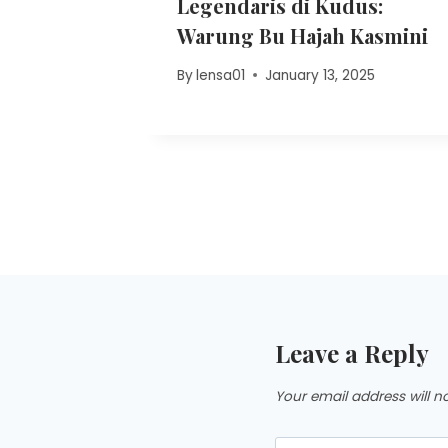
has
Legendaris di Kudus:
Warung Bu Hajah Kasmini
h 6, 2025
By
lensa01
January 13, 2025
Leave a Reply
Your email address will n