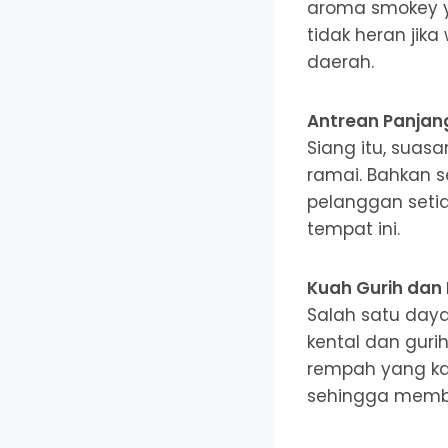
aroma smokey ya
tidak heran jika
daerah.
Antrean Panjan
Siang itu, suas
ramai. Bahkan s
pelanggan setia
tempat ini.
Kuah Gurih dan
Salah satu day
kental dan guri
rempah yang k
sehingga membe