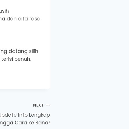
asih
a dan cita rasa
ng datang silih
terisi penuh.
NEXT
Update Info Lengkap
ingga Cara ke Sana!