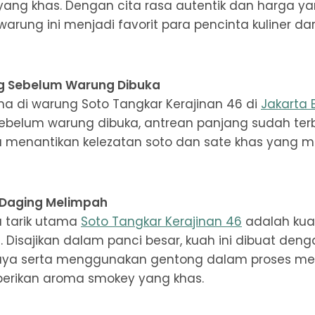
ng khas. Dengan cita rasa autentik dan harga ya
 warung ini menjadi favorit para pencinta kuliner da
g Sebelum Warung Dibuka
ana di warung Soto Tangkar Kerajinan 46 di
Jakarta 
ebelum warung dibuka, antrean panjang sudah ter
 menantikan kelezatan soto dan sate khas yang men
 Daging Melimpah
a tarik utama
Soto Tangkar Kerajinan 46
adalah ku
h. Disajikan dalam panci besar, kuah ini dibuat de
aya serta menggunakan gentong dalam proses m
rikan aroma smokey yang khas.