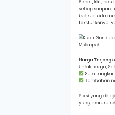
Babat, kikil, p
setiap suapan t
bahkan ada men
tekstur kenyal 
Harga Terjangk
Untuk harga, So
Soto tangkar 
Tambahan nas
Porsi yang dis
yang mereka nik