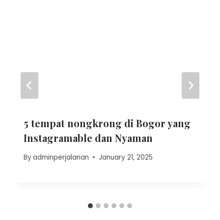
5 tempat nongkrong di Bogor yang
Instagramable dan Nyaman
By
adminperjalanan
January 21, 2025