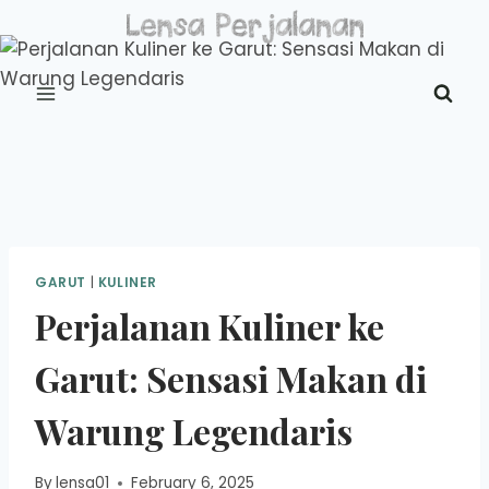
Skip
to
content
GARUT
|
KULINER
Perjalanan Kuliner ke
Garut: Sensasi Makan di
Warung Legendaris
By
lensa01
February 6, 2025