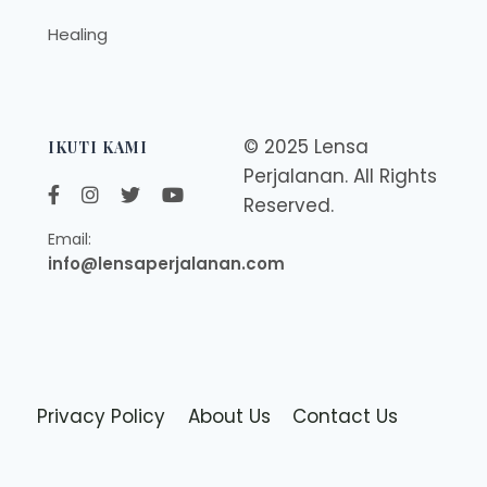
Healing
© 2025 Lensa
IKUTI KAMI
Perjalanan. All Rights
Reserved.
Email:
info@lensaperjalanan.com
Privacy Policy
About Us
Contact Us