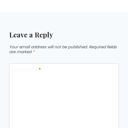
Leave a Reply
Your email address will not be published.
Required fields
are marked
*
Comment
*