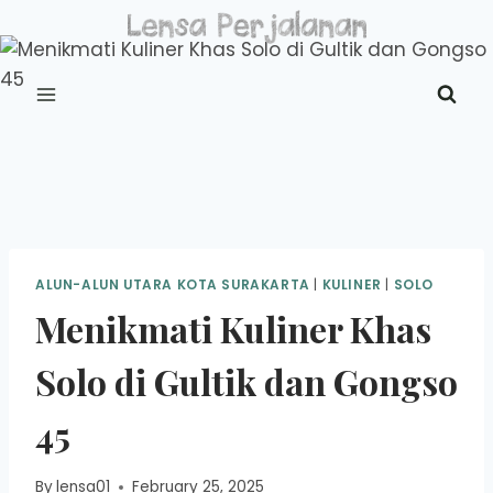
Skip
to
content
ALUN-ALUN UTARA KOTA SURAKARTA
|
KULINER
|
SOLO
Menikmati Kuliner Khas
Solo di Gultik dan Gongso
45
By
lensa01
February 25, 2025