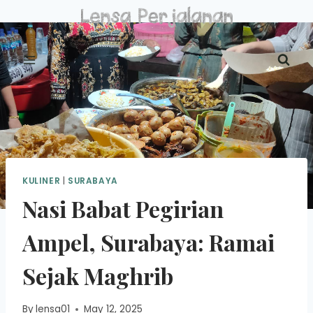
Skip
to
content
KULINER
|
SURABAYA
Nasi Babat Pegirian
Ampel, Surabaya: Ramai
Sejak Maghrib
By
lensa01
May 12, 2025