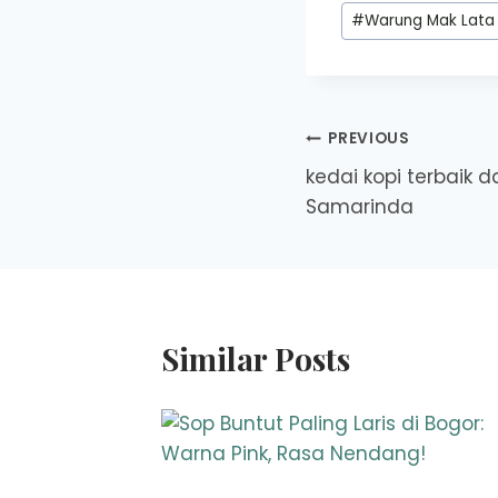
Post
#
Warung Mak Lata
Tags:
Post
PREVIOUS
kedai kopi terbaik d
navigation
Samarinda
Similar Posts