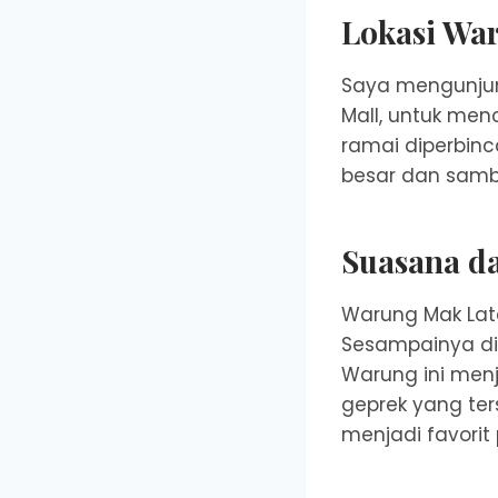
Lokasi Wa
Saya mengunjun
Mall, untuk men
ramai diperbin
besar dan samb
Suasana d
Warung Mak Lata
Sesampainya di 
Warung ini men
geprek yang te
menjadi favorit