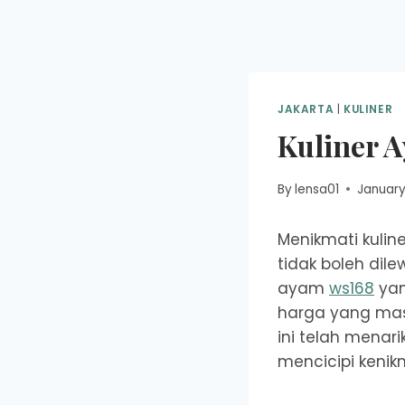
Skip
to
content
JAKARTA
|
KULINER
Kuliner 
By
lensa01
January
Menikmati kuli
tidak boleh dil
ayam
ws168
yan
harga yang masi
ini telah menar
mencicipi keni