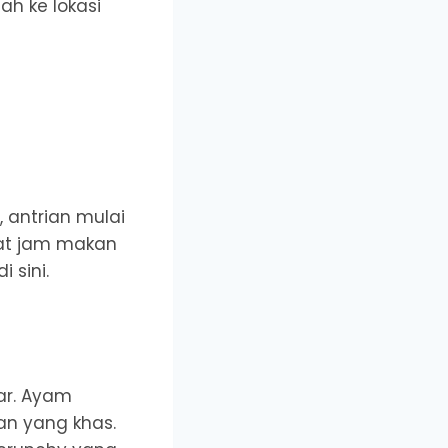
ah ke lokasi
, antrian mulai
saat jam makan
 sini.
ar. Ayam
an yang khas.