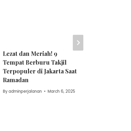
Lezat dan Meriah! 9
Siomay 
Tempat Berburu Takjil
Legenda
Terpopuler di Jakarta Saat
By
lensa01
Ramadan
By
adminperjalanan
March 6, 2025