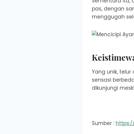
Sementara itu, 
pas, dengan sa
menggugah sele
Keistimew
Yang unik, telu
sensasi berbeda 
dikunjungi mesk
Sumber :
https: