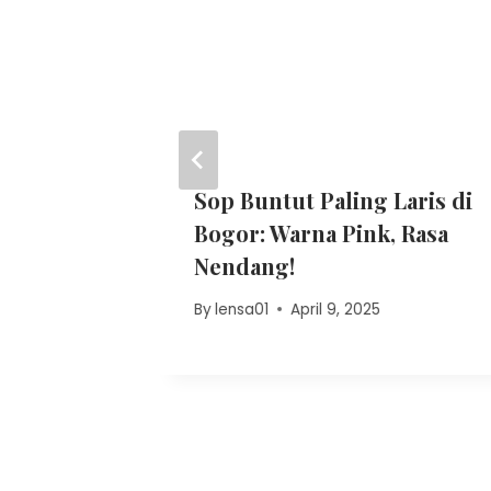
mpat
Sop Buntut Paling Laris di
ta yang
Bogor: Warna Pink, Rasa
Part – 7
Nendang!
25
By
lensa01
April 9, 2025