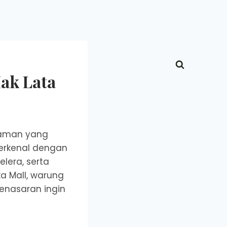
ak Lata
laman yang
terkenal dengan
lera, serta
a Mall, warung
penasaran ingin