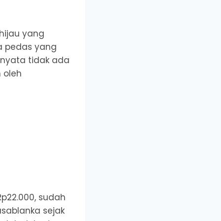
hijau yang
a pedas yang
rnyata tidak ada
 oleh
Rp22.000, sudah
asablanka sejak