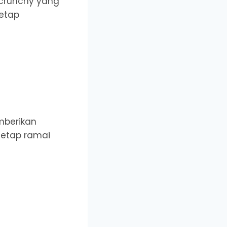
 crunchy yang
etap
emberikan
 tetap ramai