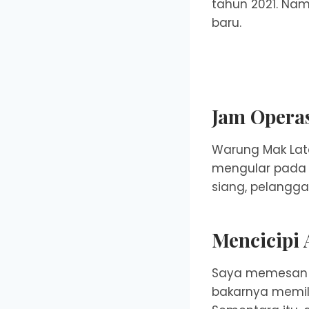
tahun 2021. Nam
baru.
Jam Operas
Warung Mak Lata
mengular pada s
siang, pelangga
Mencicipi
Saya memesan a
bakarnya memili