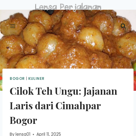
Skip
to
content
BOGOR
|
KULINER
Cilok Teh Ungu: Jajanan
Laris dari Cimahpar
Bogor
By
lensa01
April 11, 2025