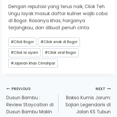
Dengan reputasi yang terus naik, Cilok Teh
Ungu layak masuk daftar kuliner wajib coba
di Bogor. Rasanya khas, harganya
terjangkau, dan dibuat penuh cinta.
Post
#
Cilok Bogor
#
Cilok enak di Bogor
Tags:
#
Cilok isi ayam
#
Cilok viral Bogor
#
Jajanan khas Cimahpar
Post
PREVIOUS
NEXT
Dusun Bambu :
Bakso Kumis Jarum:
navigation
Review Staycation di
Sajian Legendaris di
Dusun Bambu Makin
Jalan KS Tubun