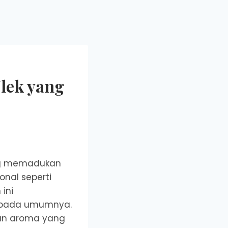
lek yang
ang memadukan
nal seperti
 ini
g pada umumnya.
kan aroma yang