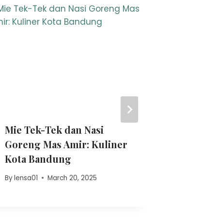
Mie Tek-Tek dan Nasi
Sop Bun
Goreng Mas Amir: Kuliner
Bogor: 
Kota Bandung
Nendan
By
lensa01
March 20, 2025
By
lensa01