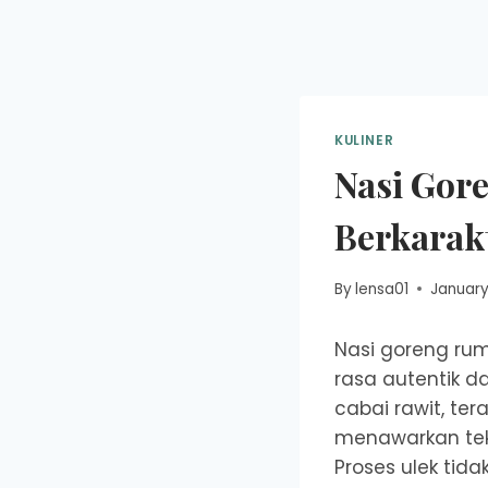
KULINER
Nasi Gor
Berkarak
By
lensa01
January
Nasi goreng ru
rasa autentik 
cabai rawit, ter
menawarkan tek
Proses ulek ti