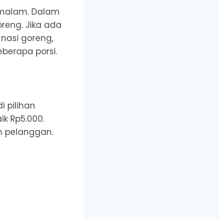
h malam. Dalam
reng. Jika ada
 nasi goreng,
eberapa porsi.
i pilihan
k Rp5.000.
an pelanggan.