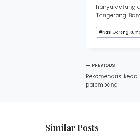
hanya datang da
Tangerang. Bany
Post
#
Nasi Goreng Rum
Tags:
Post
PREVIOUS
Rekomendasi kedai k
navigation
palembang
Similar Posts