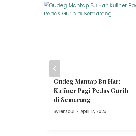
amadan:
Gudeg Mantap Bu Har:
Kuliner Pagi Pedas Gurih
!
di Semarang
h 6, 2025
By
lensa01
April 17, 2025