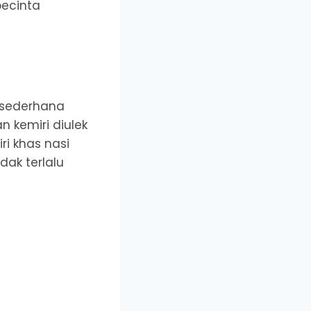
pecinta
 sederhana
n kemiri diulek
ri khas nasi
dak terlalu