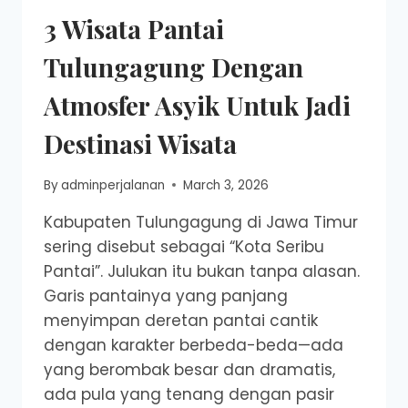
3 Wisata Pantai
Tulungagung Dengan
Atmosfer Asyik Untuk Jadi
Destinasi Wisata
By
adminperjalanan
March 3, 2026
Kabupaten Tulungagung di Jawa Timur
sering disebut sebagai “Kota Seribu
Pantai”. Julukan itu bukan tanpa alasan.
Garis pantainya yang panjang
menyimpan deretan pantai cantik
dengan karakter berbeda-beda—ada
yang berombak besar dan dramatis,
ada pula yang tenang dengan pasir