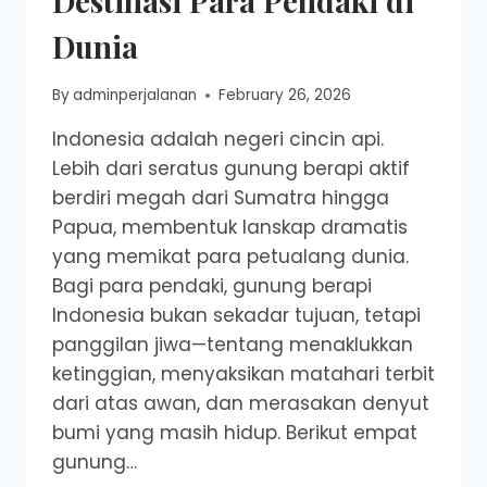
Destinasi Para Pendaki di
Dunia
By
adminperjalanan
February 26, 2026
Indonesia adalah negeri cincin api.
Lebih dari seratus gunung berapi aktif
berdiri megah dari Sumatra hingga
Papua, membentuk lanskap dramatis
yang memikat para petualang dunia.
Bagi para pendaki, gunung berapi
Indonesia bukan sekadar tujuan, tetapi
panggilan jiwa—tentang menaklukkan
ketinggian, menyaksikan matahari terbit
dari atas awan, dan merasakan denyut
bumi yang masih hidup. Berikut empat
gunung…