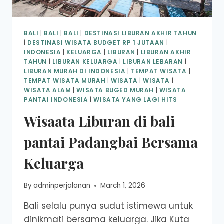
BALI
|
BALI
|
BALI
|
DESTINASI LIBURAN AKHIR TAHUN
|
DESTINASI WISATA BUDGET RP 1 JUTAAN
|
INDONESIA
|
KELUARGA
|
LIBURAN
|
LIBURAN AKHIR
TAHUN
|
LIBURAN KELUARGA
|
LIBURAN LEBARAN
|
LIBURAN MURAH DI INDONESIA
|
TEMPAT WISATA
|
TEMPAT WISATA MURAH
|
WISATA
|
WISATA
|
WISATA ALAM
|
WISATA BUGED MURAH
|
WISATA
PANTAI INDONESIA
|
WISATA YANG LAGI HITS
Wisaata Liburan di bali
pantai Padangbai Bersama
Keluarga
By
adminperjalanan
March 1, 2026
Bali selalu punya sudut istimewa untuk
dinikmati bersama keluarga. Jika Kuta