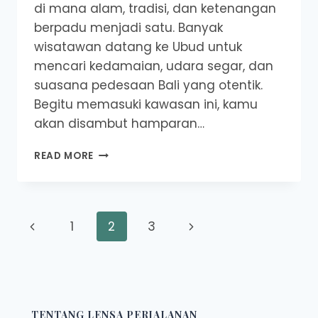
di mana alam, tradisi, dan ketenangan
berpadu menjadi satu. Banyak
wisatawan datang ke Ubud untuk
mencari kedamaian, udara segar, dan
suasana pedesaan Bali yang otentik.
Begitu memasuki kawasan ini, kamu
akan disambut hamparan…
3
READ MORE
WISATA
ALAM
DI
UBUD
Page
Previous
Next
1
2
3
YANG
BIKIN
navigation
Page
Page
KAMU
INGIN
SEGERA
KE
TENTANG LENSA PERJALANAN
SANA