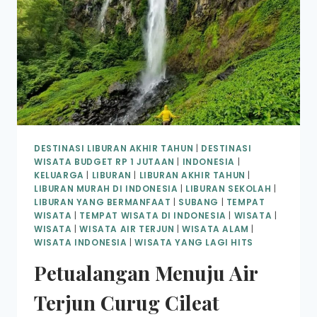
DESTINASI LIBURAN AKHIR TAHUN
|
DESTINASI
WISATA BUDGET RP 1 JUTAAN
|
INDONESIA
|
KELUARGA
|
LIBURAN
|
LIBURAN AKHIR TAHUN
|
LIBURAN MURAH DI INDONESIA
|
LIBURAN SEKOLAH
|
LIBURAN YANG BERMANFAAT
|
SUBANG
|
TEMPAT
WISATA
|
TEMPAT WISATA DI INDONESIA
|
WISATA
|
WISATA
|
WISATA AIR TERJUN
|
WISATA ALAM
|
WISATA INDONESIA
|
WISATA YANG LAGI HITS
Petualangan Menuju Air
Terjun Curug Cileat