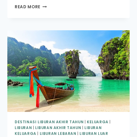
4
READ MORE
GUNUNG
BERAPI
TERBAIK
DI
INDONESIA,
YANG
JADI
DESTINASI
PARA
PENDAKI
DI
DUNIA
DESTINASI LIBURAN AKHIR TAHUN
|
KELUARGA
|
LIBURAN
|
LIBURAN AKHIR TAHUN
|
LIBURAN
KELUARGA
|
LIBURAN LEBARAN
|
LIBURAN LUAR