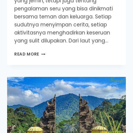
yang jernih, tetapi juga tentang
pengalaman seru yang bisa dinikmati
bersama teman dan keluarga. Setiap
sudutnya menyimpan cerita, setiap
aktivitasnya menghadirkan keseruan
yang sulit dilupakan. Dari laut yang…
3
READ MORE
AKTIVITAS
WISATA
SERU
DI
PHUKET
BERSAMA
TEMAN
DAN
KELUARGA