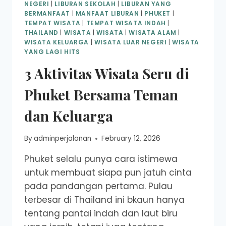
NEGERI
|
LIBURAN SEKOLAH
|
LIBURAN YANG
BERMANFAAT
|
MANFAAT LIBURAN
|
PHUKET
|
TEMPAT WISATA
|
TEMPAT WISATA INDAH
|
THAILAND
|
WISATA
|
WISATA
|
WISATA ALAM
|
WISATA KELUARGA
|
WISATA LUAR NEGERI
|
WISATA
YANG LAGI HITS
3 Aktivitas Wisata Seru di
Phuket Bersama Teman
dan Keluarga
By
adminperjalanan
February 12, 2026
Phuket selalu punya cara istimewa
untuk membuat siapa pun jatuh cinta
pada pandangan pertama. Pulau
terbesar di Thailand ini bkaun hanya
tentang pantai indah dan laut biru