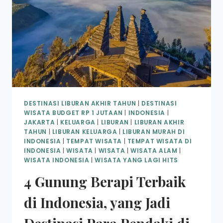
DESTINASI LIBURAN AKHIR TAHUN
|
DESTINASI
WISATA BUDGET RP 1 JUTAAN
|
INDONESIA
|
JAKARTA
|
KELUARGA
|
LIBURAN
|
LIBURAN AKHIR
TAHUN
|
LIBURAN KELUARGA
|
LIBURAN MURAH DI
INDONESIA
|
TEMPAT WISATA
|
TEMPAT WISATA DI
INDONESIA
|
WISATA
|
WISATA
|
WISATA ALAM
|
WISATA INDONESIA
|
WISATA YANG LAGI HITS
4 Gunung Berapi Terbaik
di Indonesia, yang Jadi