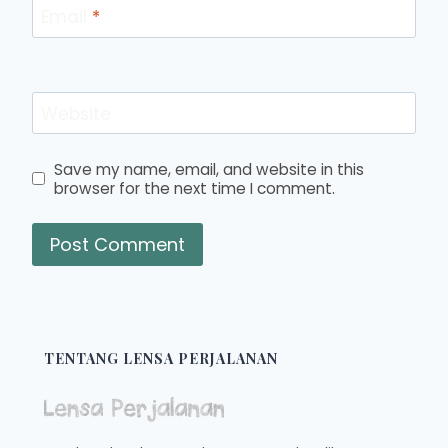
Email
*
Website
Save my name, email, and website in this
browser for the next time I comment.
TENTANG LENSA PERJALANAN