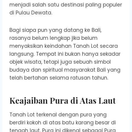
menjadi salah satu destinasi paling populer
di Pulau Dewata.
Bagi siapa pun yang datang ke Bali,
rasanya belum lengkap jika belum
menyaksikan keindahan Tanah Lot secara
langsung. Tempat ini bukan hanya sekadar
objek wisata, tetapi juga sebuah simbol
budaya dan spiritual masyarakat Bali yang
telah bertahan selama ratusan tahun.
Keajaiban Pura di Atas Laut
Tanah Lot terkenal dengan pura yang
berdiri kokoh di atas batu karang besar di
tengah laut. Pura ini dikenal sebagai
Pura