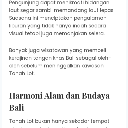
Pengunjung dapat menikmati hidangan
laut segar sambil memandang laut lepas.
Suasana ini menciptakan pengalaman
liburan yang tidak hanya indah secara
visual tetapi juga memanjakan selera.
Banyak juga wisatawan yang membeli
kerajinan tangan khas Bali sebagai oleh-
oleh sebelum meninggalkan kawasan
Tanah Lot.
Harmoni Alam dan Budaya
Bali
Tanah Lot bukan hanya sekadar tempat