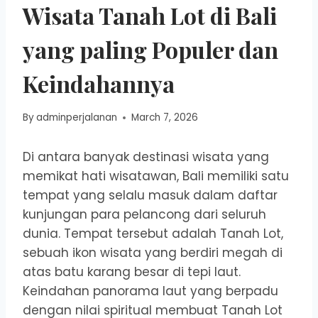
Wisata Tanah Lot di Bali
yang paling Populer dan
Keindahannya
By
adminperjalanan
March 7, 2026
Di antara banyak destinasi wisata yang
memikat hati wisatawan, Bali memiliki satu
tempat yang selalu masuk dalam daftar
kunjungan para pelancong dari seluruh
dunia. Tempat tersebut adalah
Tanah Lot
,
sebuah ikon wisata yang berdiri megah di
atas batu karang besar di tepi laut.
Keindahan panorama laut yang berpadu
dengan nilai spiritual membuat Tanah Lot