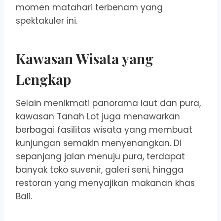
momen matahari terbenam yang
spektakuler ini.
Kawasan Wisata yang
Lengkap
Selain menikmati panorama laut dan pura,
kawasan Tanah Lot juga menawarkan
berbagai fasilitas wisata yang membuat
kunjungan semakin menyenangkan. Di
sepanjang jalan menuju pura, terdapat
banyak toko suvenir, galeri seni, hingga
restoran yang menyajikan makanan khas
Bali.