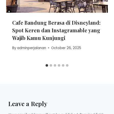
Cafe Bandung Berasa di Disneyland:
Spot Keren dan Instagramable yang
Wajib Kamu Kunjungi
By
adminperjalanan
October 26, 2025
Leave a Reply