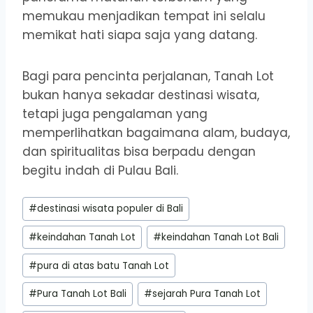
memukau menjadikan tempat ini selalu
memikat hati siapa saja yang datang.
Bagi para pencinta perjalanan, Tanah Lot
bukan hanya sekadar destinasi wisata,
tetapi juga pengalaman yang
memperlihatkan bagaimana alam, budaya,
dan spiritualitas bisa berpadu dengan
begitu indah di Pulau Bali.
Post
#
destinasi wisata populer di Bali
Tags:
#
keindahan Tanah Lot
#
keindahan Tanah Lot Bali
#
pura di atas batu Tanah Lot
#
Pura Tanah Lot Bali
#
sejarah Pura Tanah Lot