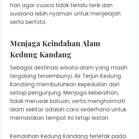
hari agar cuaca tidak terlalu terik dan
suasana lebih nyaman untuk menjelajah
serta berfoto.
Menjaga Keindahan Alam
Kedung Kandang
Sebagai destinasi wisata alam yang masih
tergolong tersembunyi, Air Terjun Kedung
Kandang membutuhkan kepedulian dari
setiap pengunjung. Menjaga kebersihan,
tidak merusak batuan, serta menghormati
alam sekitar adalah cara sederhana untuk
memastikan tempat ini tetap lestari.
Keindahan Kedung Kandang terletak pada