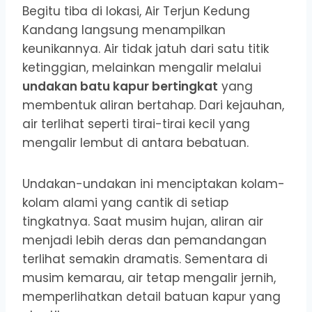
Begitu tiba di lokasi, Air Terjun Kedung
Kandang langsung menampilkan
keunikannya. Air tidak jatuh dari satu titik
ketinggian, melainkan mengalir melalui
undakan batu kapur bertingkat
yang
membentuk aliran bertahap. Dari kejauhan,
air terlihat seperti tirai-tirai kecil yang
mengalir lembut di antara bebatuan.
Undakan-undakan ini menciptakan kolam-
kolam alami yang cantik di setiap
tingkatnya. Saat musim hujan, aliran air
menjadi lebih deras dan pemandangan
terlihat semakin dramatis. Sementara di
musim kemarau, air tetap mengalir jernih,
memperlihatkan detail batuan kapur yang