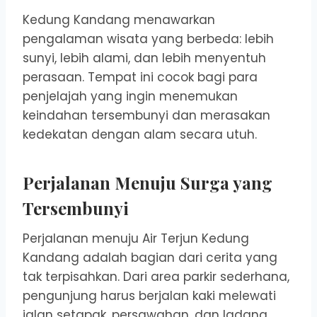
Kedung Kandang menawarkan
pengalaman wisata yang berbeda: lebih
sunyi, lebih alami, dan lebih menyentuh
perasaan. Tempat ini cocok bagi para
penjelajah yang ingin menemukan
keindahan tersembunyi dan merasakan
kedekatan dengan alam secara utuh.
Perjalanan Menuju Surga yang
Tersembunyi
Perjalanan menuju Air Terjun Kedung
Kandang adalah bagian dari cerita yang
tak terpisahkan. Dari area parkir sederhana,
pengunjung harus berjalan kaki melewati
jalan setapak, persawahan, dan ladang