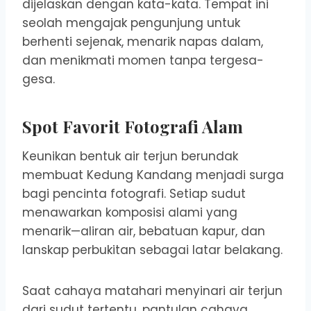
dijelaskan dengan kata-kata. Tempat ini
seolah mengajak pengunjung untuk
berhenti sejenak, menarik napas dalam,
dan menikmati momen tanpa tergesa-
gesa.
Spot Favorit Fotografi Alam
Keunikan bentuk air terjun berundak
membuat Kedung Kandang menjadi surga
bagi pencinta fotografi. Setiap sudut
menawarkan komposisi alami yang
menarik—aliran air, bebatuan kapur, dan
lanskap perbukitan sebagai latar belakang.
Saat cahaya matahari menyinari air terjun
dari sudut tertentu, pantulan cahaya