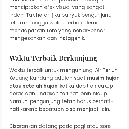
menciptakan efek visual yang sangat
indah. Tak heran jika banyak pengunjung
rela menunggu waktu terbaik demi
mendapatkan foto yang benar-benar
mengesankan dan instagenik.
Waktu Terbaik Berkunjung
Waktu terbaik untuk mengunjungi Air Terjun
Kedung Kandang adalah saat
musim hujan
atau setelah hujan
, ketika debit air cukup
deras dan undakan terlihat lebih hidup.
Namun, pengunjung tetap harus berhati-
hati karena bebatuan bisa menjadi licin.
Disarankan datang pada pagi atau sore