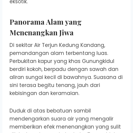
eksotik.
Panorama Alam yang
Menenangkan Jiwa
Di sekitar Air Terjun Kedung Kandang,
pemandangan alam terbentang luas.
Perbukitan kapur yang khas Gunungkidul
berdiri kokoh, berpadu dengan sawah dan
aliran sungai kecil di bawahnya. Suasana di
sini terasa begitu tenang, jauh dari
kebisingan dan keramaian.
Duduk di atas bebatuan sambil
mendengarkan suara air yang mengalir
memberikan efek menenangkan yang sulit