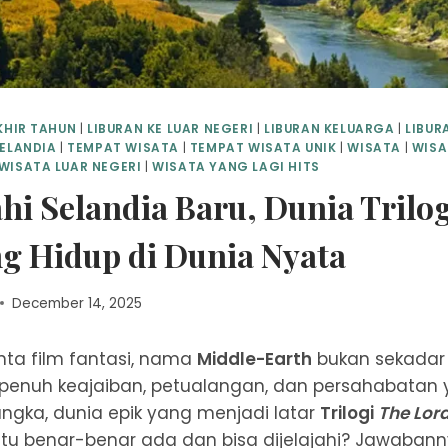
KHIR TAHUN
|
LIBURAN KE LUAR NEGERI
|
LIBURAN KELUARGA
|
LIBUR
ELANDIA
|
TEMPAT WISATA
|
TEMPAT WISATA UNIK
|
WISATA
|
WISA
WISATA LUAR NEGERI
|
WISATA YANG LAGI HITS
hi Selandia Baru, Dunia Trilo
ng Hidup di Dunia Nyata
December 14, 2025
nta film fantasi, nama
Middle-Earth
bukan sekadar 
penuh keajaiban, petualangan, dan persahabatan 
ngka, dunia epik yang menjadi latar
Trilogi
The Lord
itu benar-benar ada dan bisa dijelajahi? Jawaban