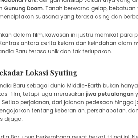
n
Gunung Doom
. Tanah berwarna gelap, bebatuan 
 menciptakan suasana yang terasa asing dan berb
an dalam film, kawasan ini justru memikat para 
 Kontras antara cerita kelam dan keindahan alam
andia Baru terasa unik dan tak terlupakan.
Sekadar Lokasi Syuting
andia Baru sebagai dunia Middle-Earth bukan hany
asi film, tetapi juga merasakan
jiwa petualangan
y
en. Setiap perjalanan, dari jalanan pedesaan hingga 
ngajarkan tentang keberanian, persahabatan, da
 dijaga.
dia Baru pun berkembang pesat berkat trilogi ini. Ne