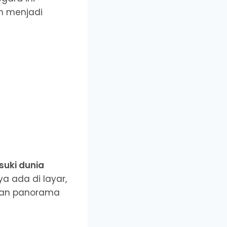
am menjadi
uki dunia
ya ada di layar,
 dan panorama