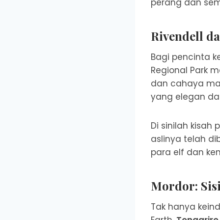
perang dan sem
Rivendell d
Bagi pencinta k
Regional Park m
dan cahaya ma
yang elegan da
Di sinilah kisa
aslinya telah d
para elf dan k
Mordor: Sis
Tak hanya kein
Earth.
Tongariro