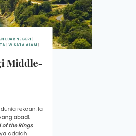
AN LUAR NEGERI
|
TA
|
WISATA ALAM
|
gi Middle-
dunia rekaan. Ia
yang abadi.
 of the Rings
nya adalah