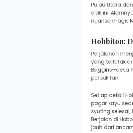
Pulau Utara dan
epik ini. Alamny
nuansa magis Mi
Hobbiton: D
Perjalanan menj
yang terletak di
Baggins—desa 
perbukitan.
Setiap detail H
pagar kayu sed
syuting selesai,
Berjalan di Hob
jauh dari ancam