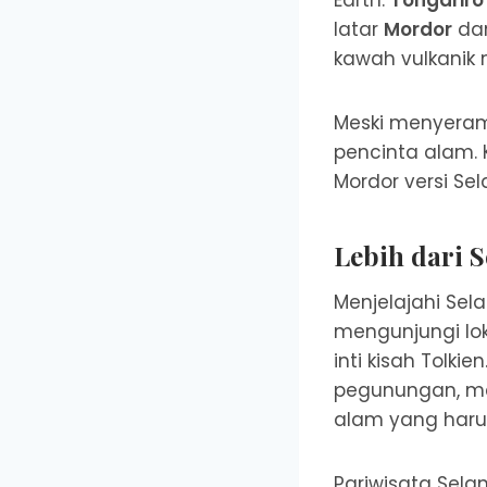
latar
Mordor
da
kawah vulkanik
Meski menyeramk
pencinta alam.
Mordor versi Sel
Lebih dari 
Menjelajahi Sel
mengunjungi lok
inti kisah Tolki
pegunungan, me
alam yang harus
Pariwisata Selan