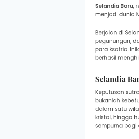
Selandia Baru
, 
menjadi dunia Mi
Berjalan di Sel
pegunungan, da
para ksatria. I
berhasil menghi
Selandia Bar
Keputusan sutr
bukanlah kebet
dalam satu wil
kristal, hingga
sempurna bagi d