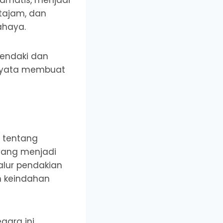
tajam, dan
ahaya.
pendaki dan
 nyata membuat
a tentang
ang menjadi
jalur pendakian
n keindahan
gara ini