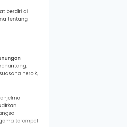
 berdiri di
ama tentang
unungan
menantang.
uasana heroik,
enjelma
adirkan
bangsa
 gema terompet