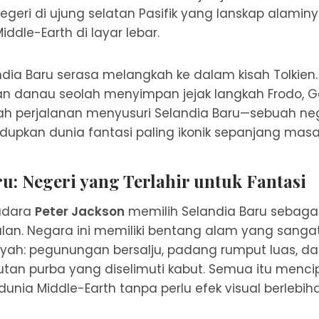
negeri di ujung selatan Pasifik yang lanskap alami
ddle-Earth di layar lebar.
andia Baru serasa melangkah ke dalam kisah Tolkien.
n danau seolah menyimpan jejak langkah Frodo, G
nilah perjalanan menyusuri Selandia Baru—sebuah ne
dupkan dunia fantasi paling ikonik sepanjang masa
u: Negeri yang Terlahir untuk Fantasi
adara
Peter Jackson
memilih Selandia Baru sebagai 
ulan. Negara ini memiliki bentang alam yang sang
ayah: pegunungan bersalju, padang rumput luas, d
 hutan purba yang diselimuti kabut. Semua itu menci
unia Middle-Earth tanpa perlu efek visual berlebih