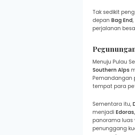
Tak sedikit pen
depan
Bag End
perjalanan besar
Pegunungan 
Menuju Pulau Se
Southern Alps
m
Pemandangan pu
tempat para pet
Sementara itu,
menjadi
Edoras
panorama luas
penunggang kud