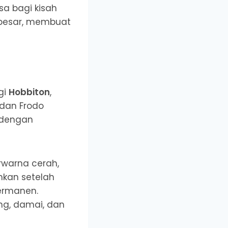
sa bagi kisah
a besar, membuat
gi
Hobbiton
,
 dan Frodo
 dengan
rwarna cerah,
hkan setelah
permanen.
ang, damai, dan