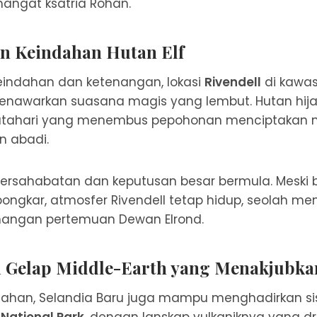
angat ksatria Rohan.
an Keindahan Hutan Elf
eindahan dan ketenangan, lokasi
Rivendell
di kawas
enawarkan suasana magis yang lembut. Hutan hijau,
tahari yang menembus pepohonan menciptakan nu
n abadi.
h persahabatan dan keputusan besar bermula. Mesk
ibongkar, atmosfer Rivendell tetap hidup, seolah m
enangan pertemuan Dewan Elrond.
i Gelap Middle-Earth yang Menakjubka
dahan, Selandia Baru juga mampu menghadirkan sis
 National Park
, dengan lanskap vulkaniknya yang d