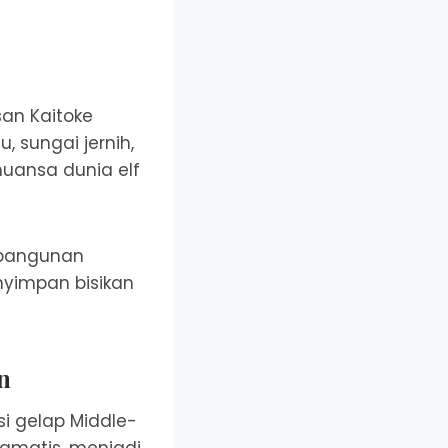
an Kaitoke
 sungai jernih,
ansa dunia elf
i bangunan
enyimpan bisikan
n
i gelap Middle-
ramatis, menjadi