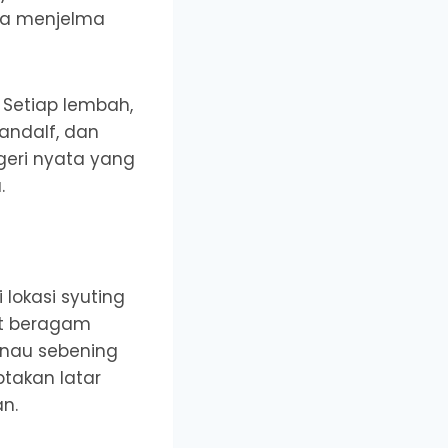
nya menjelma
 Setiap lembah,
andalf, dan
geri nyata yang
.
lokasi syuting
at beragam
anau sebening
ptakan latar
an.