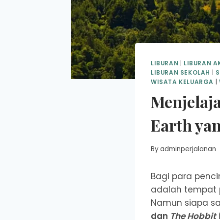
LIBURAN
|
LIBURAN A
LIBURAN SEKOLAH
|
S
WISATA KELUARGA
|
Menjelaja
Earth ya
By
adminperjalanan
Bagi para penci
adalah tempat 
Namun siapa sa
dan
The Hobbit