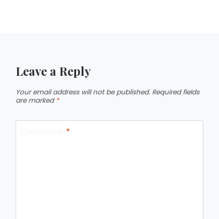
Leave a Reply
Your email address will not be published.
Required fields
are marked
*
Comment
*