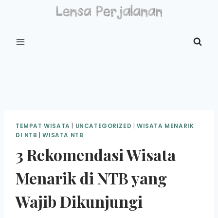
Skip
to
content
TEMPAT WISATA
|
UNCATEGORIZED
|
WISATA MENARIK
DI NTB
|
WISATA NTB
3 Rekomendasi Wisata
Menarik di NTB yang
Wajib Dikunjungi