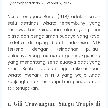
By
adminperjalanan
October 2, 2025
Nusa Tenggara Barat (NTB) adalah salah
satu destinasi wisata tersembunyi yang
menawarkan keindahan alam yang luar
biasa dan pengalaman budaya yang kaya.
Terletak di ujung barat Indonesia, NTB
terkenal dengan keindahan pulau-
pulaunya yang memukau, gunung-gunung
yang menantang, serta budaya adat yang
khas. Berikut adalah tiga rekomendasi
wisata menarik di NTB yang wajib Anda
kunjungi untuk mendapatkan pengalaman
tak terlupakan.
1.
Gili Trawangan: Surga Tropis di