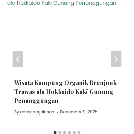
Wisata Kampung Organik Brenjonk
Trawas ala Hokkaido Kaki Gunung
Penanggungan
By
adminperjalanan
December 9, 2025