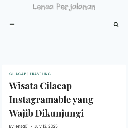
Skip
to
content
CILACAP
|
TRAVELING
Wisata Cilacap
Instagramable yang
Wajib Dikunjungi
By
lensa01
July 13, 2025