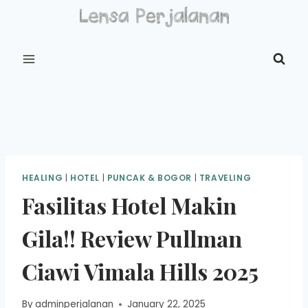
Skip
to
content
HEALING
|
HOTEL
|
PUNCAK & BOGOR
|
TRAVELING
Fasilitas Hotel Makin
Gila!! Review Pullman
Ciawi Vimala Hills 2025
By
adminperjalanan
January 22, 2025