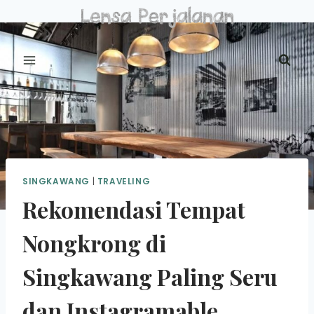
Skip
to
content
SINGKAWANG
|
TRAVELING
Rekomendasi Tempat
Nongkrong di
Singkawang Paling Seru
dan Instagramable