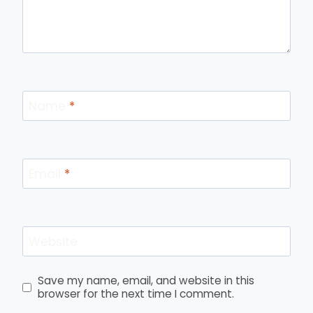
Name
*
Email
*
Website
Save my name, email, and website in this
browser for the next time I comment.