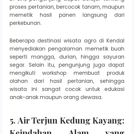
proses pertanian, bercocok tanam, maupun
memetik hasil panen langsung dari
perkebunan.
Beberapa destinasi wisata agro di Kendal
menyediakan pengalaman memetik buah
seperti mangga, durian, hingga sayuran
segar. Selain itu, pengunjung juga dapat
mengikuti workshop membuat produk
olahan dari hasil pertanian, sehingga
wisata ini sangat cocok untuk edukasi
anak-anak maupun orang dewasa.
5. Air Terjun Kedung Kayang:
Keindahan Alam yang