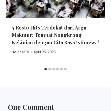
5 Resto Hits Terdekat dari Arga
Makmur: Tempat Nongkrong
Kekinian dengan Cita Rasa Istimewa!
By
lensa01
April 25, 2025
One Comment