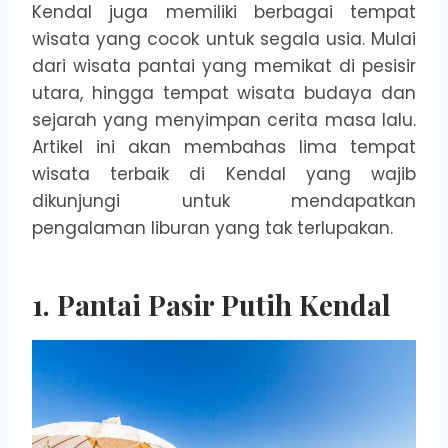
Kendal juga memiliki berbagai tempat
wisata yang cocok untuk segala usia. Mulai
dari wisata pantai yang memikat di pesisir
utara, hingga tempat wisata budaya dan
sejarah yang menyimpan cerita masa lalu.
Artikel ini akan membahas lima tempat
wisata terbaik di Kendal yang wajib
dikunjungi untuk mendapatkan
pengalaman liburan yang tak terlupakan.
1. Pantai Pasir Putih Kendal