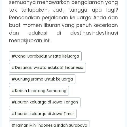
semuanya menawarkan pengalaman yang
tak terlupakan. Jadi, tunggu apa lagi?
Rencanakan perjalanan keluarga Anda dan
buat momen liburan yang penuh keceriaan
dan edukasi di destinasi-destinasi
menakjubkan ini!
Post
#
Candi Borobudur wisata keluarga
Tags:
#
Destinasi wisata edukatif Indonesia
#
Gunung Bromo untuk keluarga
#
Kebun binatang Semarang
#
Liburan keluarga di Jawa Tengah
#
Liburan keluarga di Jawa Timur
#
Taman Mini Indonesia Indah Surabaya