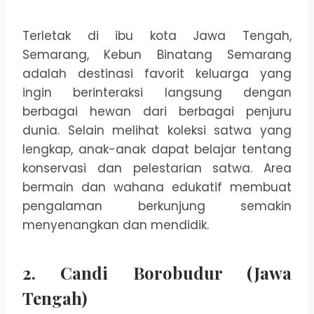
Terletak di ibu kota Jawa Tengah,
Semarang, Kebun Binatang Semarang
adalah destinasi favorit keluarga yang
ingin berinteraksi langsung dengan
berbagai hewan dari berbagai penjuru
dunia. Selain melihat koleksi satwa yang
lengkap, anak-anak dapat belajar tentang
konservasi dan pelestarian satwa. Area
bermain dan wahana edukatif membuat
pengalaman berkunjung semakin
menyenangkan dan mendidik.
2.
Candi Borobudur (Jawa
Tengah)